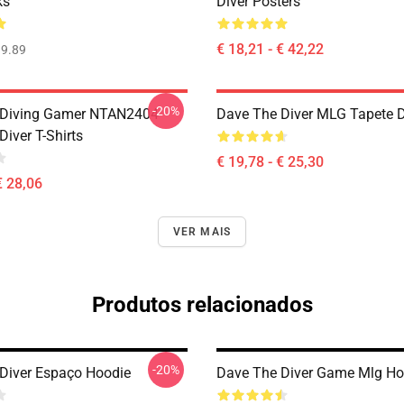
ks
Diver Posters
€ 18,21 - € 42,22
9.89
-20%
 Diving Gamer NTAN2404
Dave The Diver MLG Tapete 
iver T-Shirts
€ 19,78 - € 25,30
€ 28,06
VER MAIS
Produtos relacionados
-20%
Diver Espaço Hoodie
Dave The Diver Game Mlg Ho