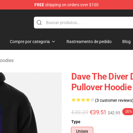
FREE
shipping on orders over $100
dise Store
Compre por categoria
Rastreamento de pedido
Blog
oodies
Dave The Diver 
Pullover Hoodie
(3 customer reviews
€49.39
€39.51
-20%
$42.95
Type
Unisex