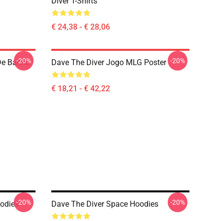
Diver T-Shirts
€ 24,38 - € 28,06
-20%
-20%
De Banho
Dave The Diver Jogo MLG Poster
€ 18,21 - € 42,22
-20%
-20%
odies
Dave The Diver Space Hoodies