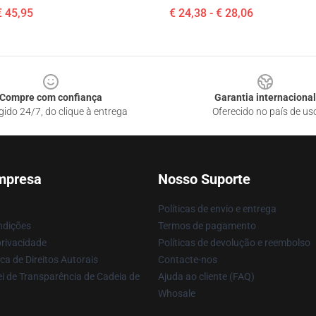
€ 45,95
€ 24,38 - € 28,06
Compre com confiança
Garantia internacional
gido 24/7, do clique à entrega
Oferecido no país de us
mpresa
Nosso Suporte
Políticas de envio e entrega
ndições
Termos de pagamento
privacidade
Políticas de devolução e reembolso
ca de Direitos Autorais
Contacte-nos
i de Transparência de Cadeia de
Ajuda ao cliente (FAQ)
Whosale