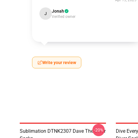
Apr 13, 2025
Jonah
J
Verified owner
Write your review
-20%
Sublimation DTNK2307 Dave The Diver
Dive Eve