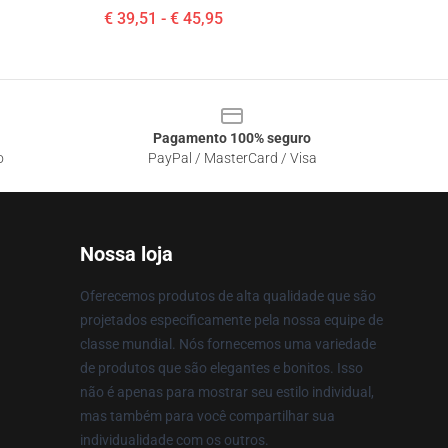
€ 39,51 - € 45,95
Pagamento 100% seguro
o
PayPal / MasterCard / Visa
Nossa loja
Oferecemos produtos de alta qualidade que são
projetados especificamente pela nossa equipe de
classe mundial. Nós fornecemos uma variedade
de produtos que são elegantes e bonitos. Isso
não é apenas para mostrar seu estilo individual,
mas também para você compartilhar sua
individualidade com os outros.