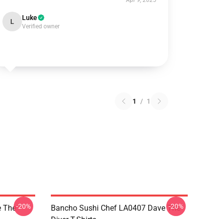
Apr 9, 2025
Luke
L
Verified owner
1
/
1
-20%
-20%
 The
Bancho Sushi Chef LA0407 Dave The