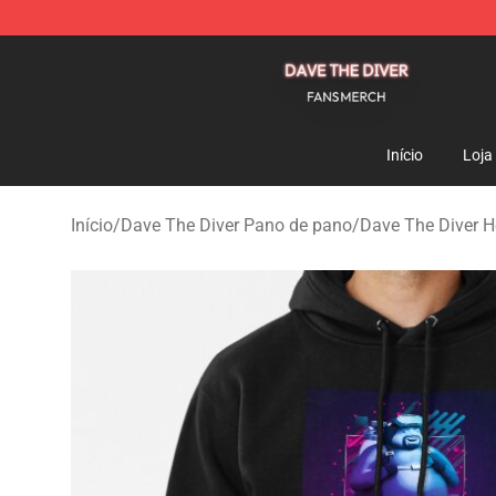
Dave The Diver Shop - Official Dave The Diver Merchan
Início
Loja
Início
/
Dave The Diver Pano de pano
/
Dave The Diver H