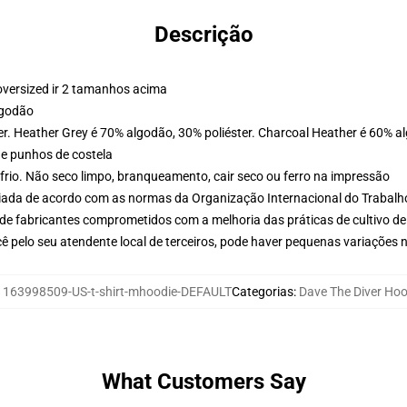
Descrição
oversized ir 2 tamanhos acima
lgodão
er. Heather Grey é 70% algodão, 30% poliéster. Charcoal Heather é 60% a
 e punhos de costela
frio. Não seco limpo, branqueamento, cair seco ou ferro na impressão
aliada de acordo com as normas da Organização Internacional do Trabalh
de fabricantes comprometidos com a melhoria das práticas de cultivo de
ê pelo seu atendente local de terceiros, pode haver pequenas variações 
:
163998509-US-t-shirt-mhoodie-DEFAULT
Categorias
:
Dave The Diver Hoo
What Customers Say