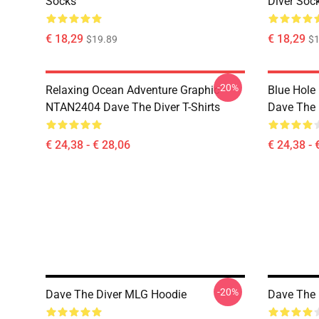
Socks
Diver Soc
€ 18,29
€ 18,29
$19.89
$1
-20%
Relaxing Ocean Adventure Graphic
Blue Hole
NTAN2404 Dave The Diver T-Shirts
Dave The D
€ 24,38 - € 28,06
€ 24,38 - 
-20%
Dave The Diver MLG Hoodie
Dave The 