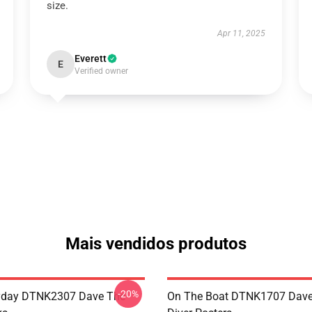
size.
Apr 11, 2025
Everett
E
Verified owner
Mais vendidos produtos
-20%
ryday DTNK2307 Dave The
On The Boat DTNK1707 Dave