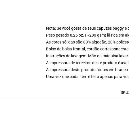
Nota: Se você gosta de seus capuzes baggy e 
Peso pesado 8,25 oz. (~280 gsm) lã rica em a
As cores sólidas são 80% algodão, 20% poliést
Bolso de bolsa frontal, cordão correspondente
Instruções de lavagem: Mão ou máquina lavar 
A impressora de terceiros deste produto é av
A impressora deste produto fontes em branco 
Uma vez que cada item é feito apenas para voc
SKU