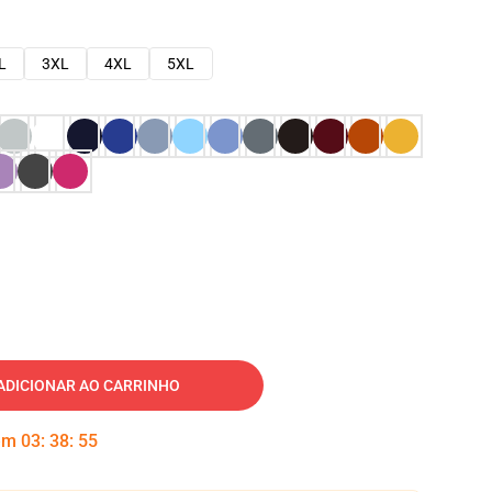
L
3XL
4XL
5XL
ADICIONAR AO CARRINHO
 em
03
:
38
:
54