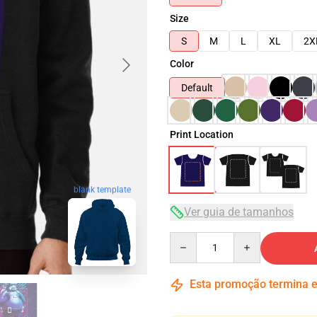
Size
S
M
L
XL
2X
Color
Default
Print Location
blank template
Ver guia de tamanhos
Quantity
Esta promoção termina