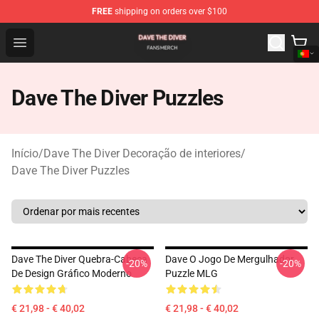
FREE
shipping on orders over $100
Dave The Diver Shop - Official Dave The Diver Merchandi
Open menu
Dave The Diver Puzzles
Início
/
Dave The Diver Decoração de interiores
/
Dave The Diver Puzzles
Dave The Diver Quebra-Cabeça
Dave O Jogo De Mergulhador
-20%
-20%
De Design Gráfico Moderno
Puzzle MLG
€ 21,98 - € 40,02
€ 21,98 - € 40,02