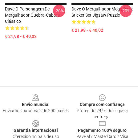
Dave O Personagem De
Dave O Mergulhador Mega Pack
-20%
-20%
Mergulhador Quebra-Cabeça
Sticker Set Jigsaw Puzzle
Clássico
€ 21,98 - € 40,02
€ 21,98 - € 40,02
Footer
Envio mundial
Compre com confiança
Enviamos para mais de 200 países
Protegido 24/7, do clique à
entrega
Garantia internacional
Pagamento 100% seguro
Oferecido no país de uso
PayPal / MasterCard / Visa