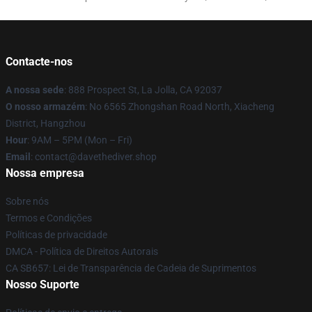
Contacte-nos
A nossa sede
: 888 Prospect St, La Jolla, CA 92037
O nosso armazém
: No 6565 Zhongshan Road North, Xiacheng
District, Hangzhou
Hour
: 9AM – 5PM (Mon – Fri)
Email
: contact@davethediver.shop
Nossa empresa
Sobre nós
Termos e Condições
Políticas de privacidade
DMCA - Política de Direitos Autorais
CA SB657: Lei de Transparência de Cadeia de Suprimentos
Nosso Suporte