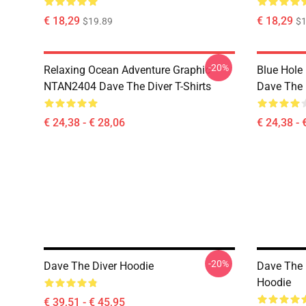
€ 18,29
€ 18,29
$19.89
$1
-20%
Relaxing Ocean Adventure Graphic
Blue Hole
NTAN2404 Dave The Diver T-Shirts
Dave The D
€ 24,38 - € 28,06
€ 24,38 - 
-20%
Dave The Diver Hoodie
Dave The 
Hoodie
€ 39,51 - € 45,95