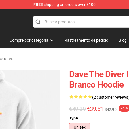
FREE
shipping on orders over $100
dise Store
Compre por categoria
Rastreamento de pedido
Blog
oodies
Dave The Diver 
Branco Hoodie
(2 customer reviews
€49.39
€39.51
-20%
$42.95
Type
Unisex