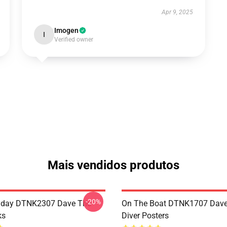
Apr 9, 2025
Imogen
I
Verified owner
Mais vendidos produtos
-20%
ryday DTNK2307 Dave The
On The Boat DTNK1707 Dave
ks
Diver Posters