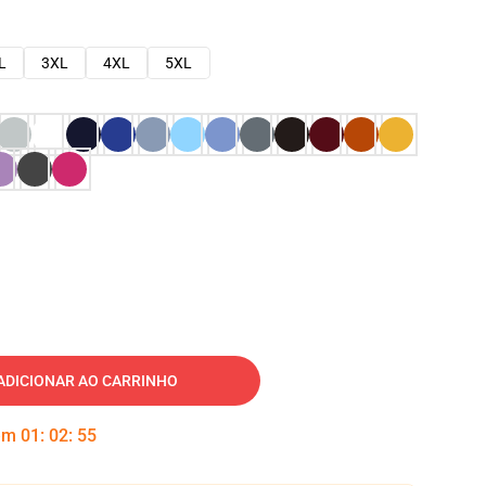
L
3XL
4XL
5XL
ADICIONAR AO CARRINHO
 em
01
:
02
:
54