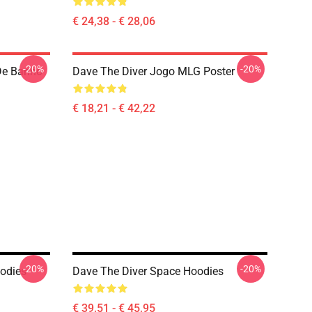
€ 24,38 - € 28,06
-20%
-20%
De Banho
Dave The Diver Jogo MLG Poster
€ 18,21 - € 42,22
-20%
-20%
odies
Dave The Diver Space Hoodies
€ 39,51 - € 45,95