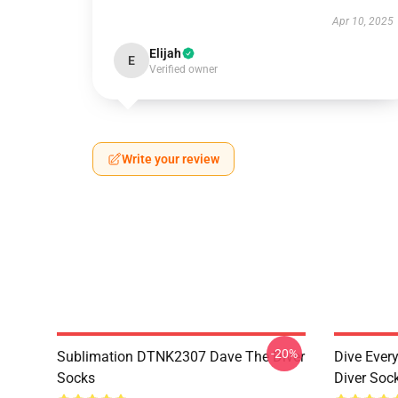
Apr 10, 2025
Elijah
E
Verified owner
Write your review
-20%
Sublimation DTNK2307 Dave The Diver
Dive Eve
Socks
Diver Soc