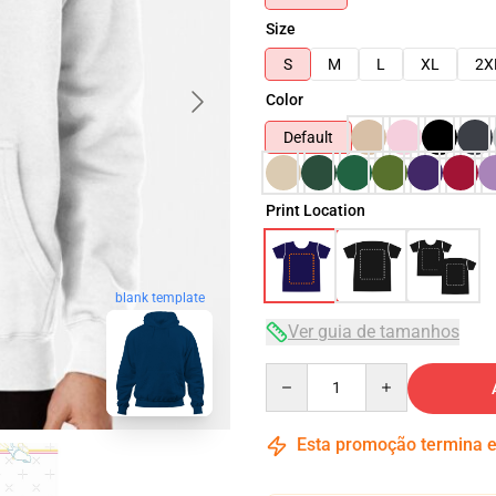
Size
S
M
L
XL
2X
Color
Default
Print Location
blank template
Ver guia de tamanhos
Quantity
Esta promoção termina