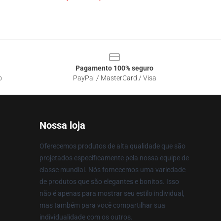
Pagamento 100% seguro
o
PayPal / MasterCard / Visa
Nossa loja
Oferecemos produtos de alta qualidade que são
projetados especificamente pela nossa equipe de
classe mundial. Nós fornecemos uma variedade
de produtos que são elegantes e bonitos. Isso
não é apenas para mostrar seu estilo individual,
mas também para você compartilhar sua
individualidade com os outros.