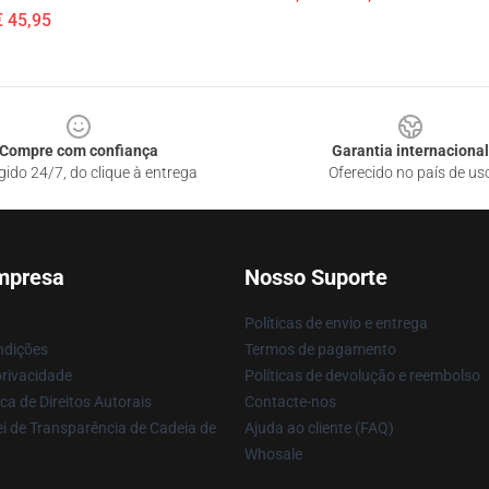
€ 45,95
Compre com confiança
Garantia internacional
gido 24/7, do clique à entrega
Oferecido no país de us
mpresa
Nosso Suporte
Políticas de envio e entrega
ndições
Termos de pagamento
privacidade
Políticas de devolução e reembolso
ca de Direitos Autorais
Contacte-nos
i de Transparência de Cadeia de
Ajuda ao cliente (FAQ)
Whosale