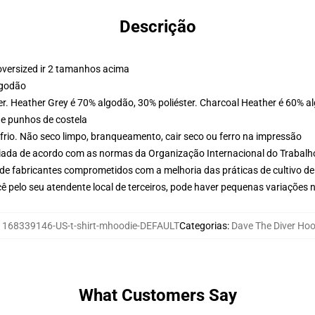
Descrição
oversized ir 2 tamanhos acima
lgodão
er. Heather Grey é 70% algodão, 30% poliéster. Charcoal Heather é 60% a
 e punhos de costela
frio. Não seco limpo, branqueamento, cair seco ou ferro na impressão
aliada de acordo com as normas da Organização Internacional do Trabalh
de fabricantes comprometidos com a melhoria das práticas de cultivo de
ê pelo seu atendente local de terceiros, pode haver pequenas variações 
:
168339146-US-t-shirt-mhoodie-DEFAULT
Categorias
:
Dave The Diver Hoo
What Customers Say