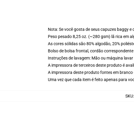
Nota: Se você gosta de seus capuzes baggy e 
Peso pesado 8,25 oz. (~280 gsm) lã rica em a
As cores sólidas são 80% algodão, 20% poliést
Bolso de bolsa frontal, cordão correspondente
Instruções de lavagem: Mão ou máquina lavar 
A impressora de terceiros deste produto é av
A impressora deste produto fontes em branco 
Uma vez que cada item é feito apenas para voc
SKU