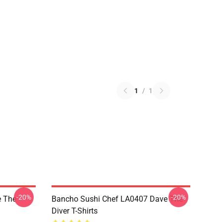
1
/
1
-20%
-20%
 The
Bancho Sushi Chef LA0407 Dave The
Diver T-Shirts