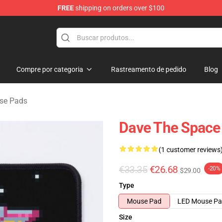
FREE
shipping on orders over $100
dise Store
Compre por categoria
Rastreamento de pedido
Blog
se Pads
Dave The Space
(1 customer reviews
€33.35
€26.68
-20%
$29.00
Type
Mouse Pad
LED Mouse P
Size