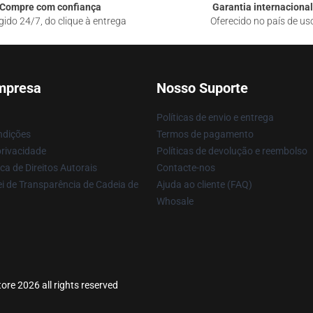
Compre com confiança
Garantia internacional
gido 24/7, do clique à entrega
Oferecido no país de us
mpresa
Nosso Suporte
Políticas de envio e entrega
ndições
Termos de pagamento
privacidade
Políticas de devolução e reembolso
ca de Direitos Autorais
Contacte-nos
i de Transparência de Cadeia de
Ajuda ao cliente (FAQ)
Whosale
ore 2026 all rights reserved