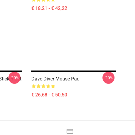
€ 18,21 - € 42,22
-20%
-20%
ticker Set
Dave Diver Mouse Pad
€ 26,68 - € 50,50