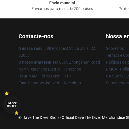
Envio mundial
Enviamos para mais de 200 países
Prote
Contacte-nos
Nossa e
A nossa sede
: 888 Prospect St, La Jolla, CA
Sobre nós
92037
Termos e Co
O nosso armazém
: No 6565 Zhongshan Road
Políticas de 
North, Xiacheng District, Hangzhou
DMCA - Políti
Hour
: 9AM – 5PM (Mon – Fri)
CA SB657: Le
Email
: contact@davethediver.shop
Suprimentos
UNLOCK
10% OFF
© Dave The Diver Shop - Official Dave The Diver Merchandise St