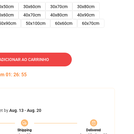
0x50cm
30x60cm
30x70cm
30x80cm
0x60cm
40x70cm
40x80cm
40x90cm
50x90cm
50x100cm
60x60cm
60x70cm
ADICIONAR AO CARRINHO
 em
01
:
26
:
54
et by
Aug. 13 - Aug. 20
Shipping
Delivered