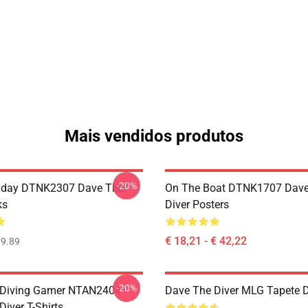
Mais vendidos produtos
-20%
ryday DTNK2307 Dave The
On The Boat DTNK1707 Dave
ks
Diver Posters
€ 18,21 - € 42,22
9.89
-20%
 Diving Gamer NTAN2404
Dave The Diver MLG Tapete 
iver T-Shirts