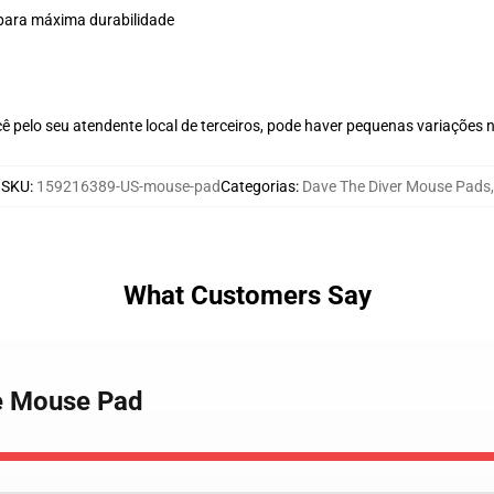
a para máxima durabilidade
ê pelo seu atendente local de terceiros, pode haver pequenas variações 
SKU
:
159216389-US-mouse-pad
Categorias
:
Dave The Diver Mouse Pads
,
What Customers Say
ce Mouse Pad