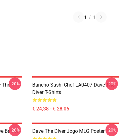
1
/
1
-20%
-20%
 The
Bancho Sushi Chef LA0407 Dave The
Diver T-Shirts
€ 24,38 - € 28,06
-20%
-20%
De Banho
Dave The Diver Jogo MLG Poster