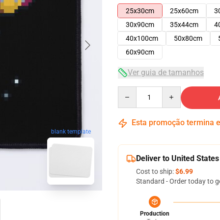
25x30cm
25x60cm
3
30x90cm
35x44cm
4
40x100cm
50x80cm
60x90cm
Ver guia de tamanhos
Quantity
Esta promoção termina
blank template
Deliver to United States
Cost to ship:
$6.99
Standard - Order today to g
Production