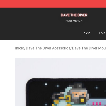
Dave The Diver Shop - Official Dave The Diver Merchan
Início
Loja
Início
/
Dave The Diver Acessórios
/
Dave The Diver Mou