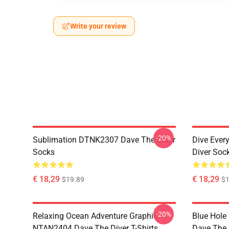
Write your review
-20%
Sublimation DTNK2307 Dave The Diver
Dive Eve
Socks
Diver Soc
€ 18,29
€ 18,29
$19.89
$1
-20%
Relaxing Ocean Adventure Graphic
Blue Hole
NTAN2404 Dave The Diver T-Shirts
Dave The D