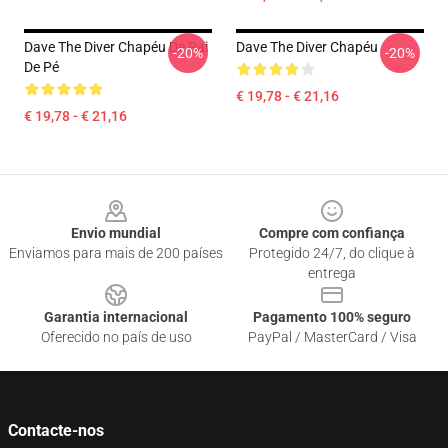
Dave The Diver Chapéu De Pai
Dave The Diver Chapéu
-20%
-20%
De Pé
€ 19,78 - € 21,16
€ 19,78 - € 21,16
Footer
Envio mundial
Compre com confiança
Enviamos para mais de 200 países
Protegido 24/7, do clique à
entrega
Garantia internacional
Pagamento 100% seguro
Oferecido no país de uso
PayPal / MasterCard / Visa
Contacte-nos