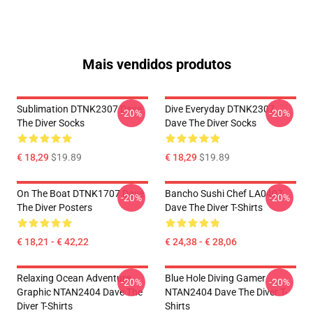
Mais vendidos produtos
Sublimation DTNK2307 Dave
Dive Everyday DTNK2307
-20%
-20%
The Diver Socks
Dave The Diver Socks
€ 18,29
$19.89
€ 18,29
$19.89
On The Boat DTNK1707 Dave
Bancho Sushi Chef LA0407
-20%
-20%
The Diver Posters
Dave The Diver T-Shirts
€ 18,21 - € 42,22
€ 24,38 - € 28,06
Relaxing Ocean Adventure
Blue Hole Diving Gamer
-20%
-20%
Graphic NTAN2404 Dave The
NTAN2404 Dave The Diver T-
Diver T-Shirts
Shirts