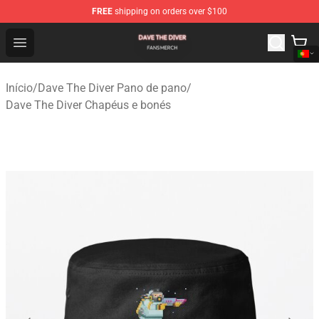
FREE
shipping on orders over $100
Dave The Diver Shop - Official Dave The Diver Merchandi
Open menu
Início
/
Dave The Diver Pano de pano
/
Dave The Diver Chapéus e bonés