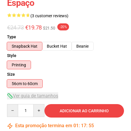
Espaço
(3 customer reviews)
€24.73
€19.78
-20%
$21.50
Type
Snapback Hat
Bucket Hat
Beanie
Style
Printing
Size
56cm to 60cm
Ver guia de tamanhos
Quantity
ADICIONAR AO CARRINHO
Esta promoção termina em
01
:
17
:
54