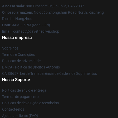
A nossa sede
: 888 Prospect St, La Jolla, CA 92037
O nosso armazém
: No 6565 Zhongshan Road North, Xiacheng
District, Hangzhou
Hour
: 9AM – 5PM (Mon – Fri)
Email
: contact@davethediver.shop
Nossa empresa
Sobre nós
Termos e Condições
Políticas de privacidade
DMCA - Política de Direitos Autorais
CA SB657: Lei de Transparência de Cadeia de Suprimentos
Nosso Suporte
Políticas de envio e entrega
Termos de pagamento
Políticas de devolução e reembolso
Contacte-nos
Ajuda ao cliente (FAQ)