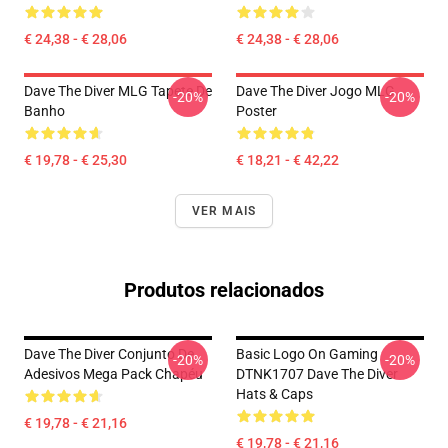
€ 24,38 - € 28,06
€ 24,38 - € 28,06
Dave The Diver MLG Tapete De
Dave The Diver Jogo MLG
-20%
-20%
Banho
Poster
€ 19,78 - € 25,30
€ 18,21 - € 42,22
VER MAIS
Produtos relacionados
Dave The Diver Conjunto De
Basic Logo On Gaming
-20%
-20%
Adesivos Mega Pack Chapéu
DTNK1707 Dave The Diver
Hats & Caps
€ 19,78 - € 21,16
€ 19,78 - € 21,16