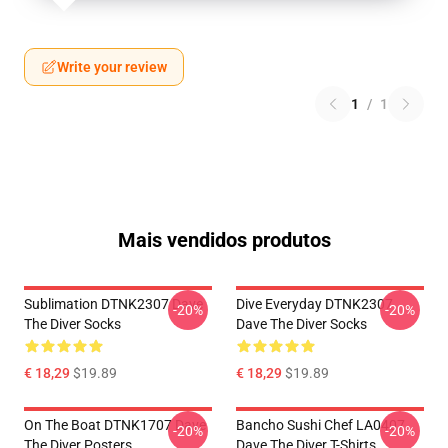
Write your review
1
/
1
Mais vendidos produtos
Sublimation DTNK2307 Dave
Dive Everyday DTNK2307
-20%
-20%
The Diver Socks
Dave The Diver Socks
€ 18,29
$19.89
€ 18,29
$19.89
On The Boat DTNK1707 Dave
Bancho Sushi Chef LA0407
-20%
-20%
The Diver Posters
Dave The Diver T-Shirts