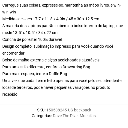
Carregue suas coisas, expresse-se, mantenha as mãos livres, é win-
win-win
Medidas de saco 17.7 x 11.8 x 4.9in / 45 x 30 x 12,5 cm
A maioria dos laptops padrão cabem no bolso interno do laptop, que
mede 13.5" x 10.5" / 34 x 27 cm
Concha de poliéster 100% durável
Design completo, sublimação impresso para você quando você
encomendar
Bolso de malha externa e alças acolchoadas ajustáveis
Para um estilo diferente, confira o Drawstring Bag
Para mais espaço, tente o Duffle Bag
Uma vez que cada item é feito apenas para você pelo seu atendente
local de terceiros, pode haver pequenas variações no produto
recebido
SKU
:
150588245-US-backpack
Categorias
:
Dave The Diver Mochilas
,