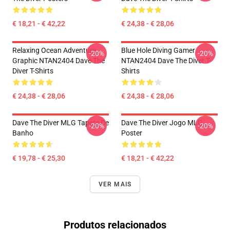
€ 18,21 - € 42,22
€ 24,38 - € 28,06
Relaxing Ocean Adventure
Blue Hole Diving Gamer
-20%
-20%
Graphic NTAN2404 Dave The
NTAN2404 Dave The Diver T-
Diver T-Shirts
Shirts
€ 24,38 - € 28,06
€ 24,38 - € 28,06
Dave The Diver MLG Tapete De
Dave The Diver Jogo MLG
-20%
-20%
Banho
Poster
€ 19,78 - € 25,30
€ 18,21 - € 42,22
VER MAIS
Produtos relacionados