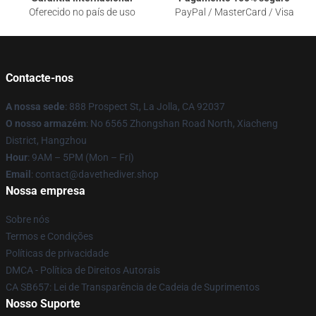
Oferecido no país de uso
PayPal / MasterCard / Visa
Contacte-nos
A nossa sede
: 888 Prospect St, La Jolla, CA 92037
O nosso armazém
: No 6565 Zhongshan Road North, Xiacheng
District, Hangzhou
Hour
: 9AM – 5PM (Mon – Fri)
Email
: contact@davethediver.shop
Nossa empresa
Sobre nós
Termos e Condições
Políticas de privacidade
DMCA - Política de Direitos Autorais
CA SB657: Lei de Transparência de Cadeia de Suprimentos
Nosso Suporte