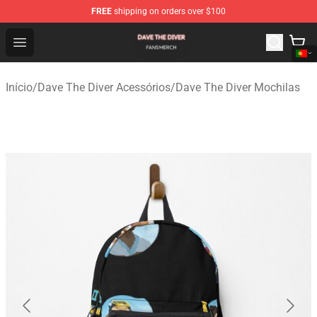
FREE
shipping on orders over $100
Dave The Diver Shop - Official Dave The Diver Merchandi
Open menu
Início
/
Dave The Diver Acessórios
/
Dave The Diver Mochilas