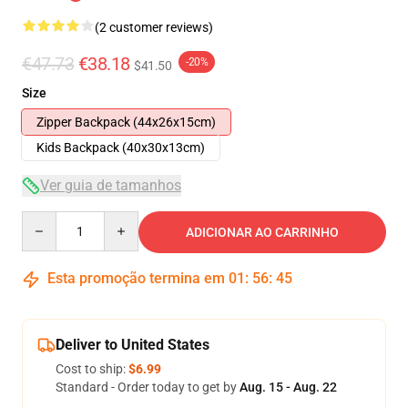
(2 customer reviews)
€47.73
€38.18
-20%
$41.50
Size
Zipper Backpack (44x26x15cm)
Kids Backpack (40x30x13cm)
Ver guia de tamanhos
Quantity
ADICIONAR AO CARRINHO
Esta promoção termina em
01
:
56
:
45
Deliver to United States
Cost to ship:
$6.99
Standard - Order today to get by
Aug. 15 - Aug. 22