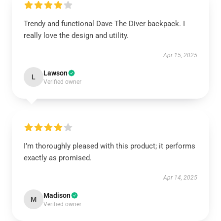
Trendy and functional Dave The Diver backpack. I
really love the design and utility.
Apr 15, 2025
Lawson
L
Verified owner
I’m thoroughly pleased with this product; it performs
exactly as promised.
Apr 14, 2025
Madison
M
Verified owner