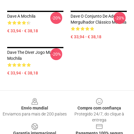
Dave A Mochila
Dave O Conjunto De Adesivo
-20%
-20%
Mergulhador Clássico Mochila
€ 33,94 - € 38,18
€ 33,94 - € 38,18
Dave The Diver Jogo MLG
-20%
Mochila
€ 33,94 - € 38,18
Footer
Envio mundial
Compre com confiança
Enviamos para mais de 200 países
Protegido 24/7, do clique à
entrega
Garantia internacional
Pagamento 100% seguro