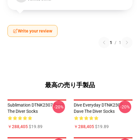
Write your review
1
/
1
最高の売り手製品
Sublimation DTNK2307 Dave
Dive Everyday DTNK2307
-20%
-20%
The Diver Socks
Dave The Diver Socks
￥288,405
$19.89
￥288,405
$19.89