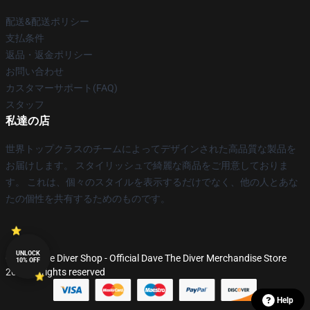
配送&配送ポリシー
支払条件
返品・返金ポリシー
お問い合わせ
カスタマーサポート(FAQ)
スタッフ
私達の店
世界トップクラスのチームによってデザインされた高品質な製品を
お届けします。 スタイリッシュで綺麗な商品をご用意しておりま
す。 これは、個々のスタイルを表示するだけでなく、他の人とあな
たの個性を共有するためのものです。
UNLOCK
© Dave The Diver Shop - Official Dave The Diver Merchandise Store
10% OFF
2026 all rights reserved
Help