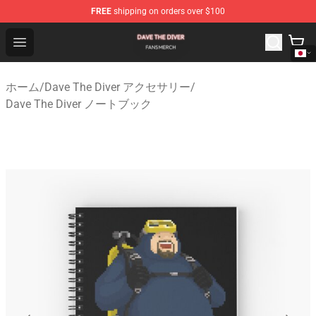
FREE
shipping on orders over $100
Dave The Diver Shop - Official Dave The Diver Merchandi
Open menu
ホーム
/
Dave The Diver アクセサリー
/
Dave The Diver ノートブック