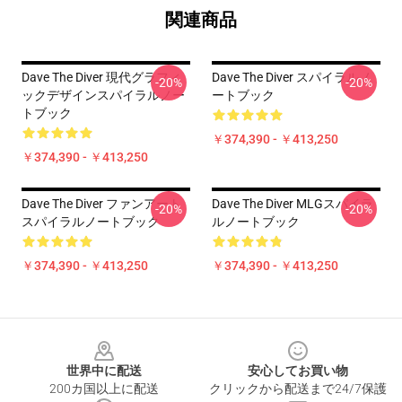
関連商品
Dave The Diver 現代グラフィ
Dave The Diver スパイラルノ
-20%
-20%
ックデザインスパイラルノー
ートブック
トブック
￥374,390 - ￥413,250
￥374,390 - ￥413,250
Dave The Diver ファンアート
Dave The Diver MLGスパイラ
-20%
-20%
スパイラルノートブック
ルノートブック
￥374,390 - ￥413,250
￥374,390 - ￥413,250
Footer
世界中に配送
安心してお買い物
200カ国以上に配送
クリックから配送まで24/7保護