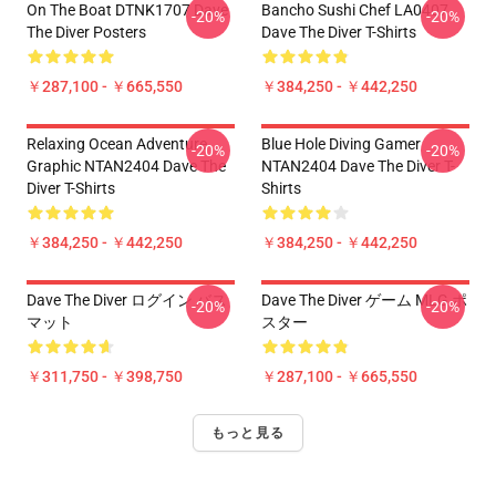
On The Boat DTNK1707 Dave
Bancho Sushi Chef LA0407
-20%
-20%
The Diver Posters
Dave The Diver T-Shirts
￥287,100 - ￥665,550
￥384,250 - ￥442,250
Relaxing Ocean Adventure
Blue Hole Diving Gamer
-20%
-20%
Graphic NTAN2404 Dave The
NTAN2404 Dave The Diver T-
Diver T-Shirts
Shirts
￥384,250 - ￥442,250
￥384,250 - ￥442,250
Dave The Diver ログイン バス
Dave The Diver ゲーム MLG ポ
-20%
-20%
マット
スター
￥311,750 - ￥398,750
￥287,100 - ￥665,550
もっと見る