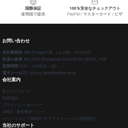
国際保証
100％安全なチェックアウト
使用国で提供
PayPal / マスターカード / ビザ
お問い合わせ
本社事務所
: 888 Prospect St、La Jolla、CA 92037
私達の倉庫
: No. 6565 Zhongshan Road North, 杭州市, 中国
営業時間
: 9:00～18:00(月～金)
電子メール
問い合わせ:davethediver.shop
会社案内
私たちについて
利用規約
プライバシーポリシー
DMCA - 著作権ポリシー
カリフォルニアSB657: サプライチェーンの透明性法
当社のサポート