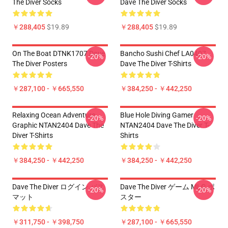
The Diver Socks
Dave The Diver Socks
￥288,405
$19.89
￥288,405
$19.89
On The Boat DTNK1707 Dave
Bancho Sushi Chef LA0407
-20%
-20%
The Diver Posters
Dave The Diver T-Shirts
￥287,100 - ￥665,550
￥384,250 - ￥442,250
Relaxing Ocean Adventure
Blue Hole Diving Gamer
-20%
-20%
Graphic NTAN2404 Dave The
NTAN2404 Dave The Diver T-
Diver T-Shirts
Shirts
￥384,250 - ￥442,250
￥384,250 - ￥442,250
Dave The Diver ログイン バス
Dave The Diver ゲーム MLG ポ
-20%
-20%
マット
スター
￥311,750 - ￥398,750
￥287,100 - ￥665,550