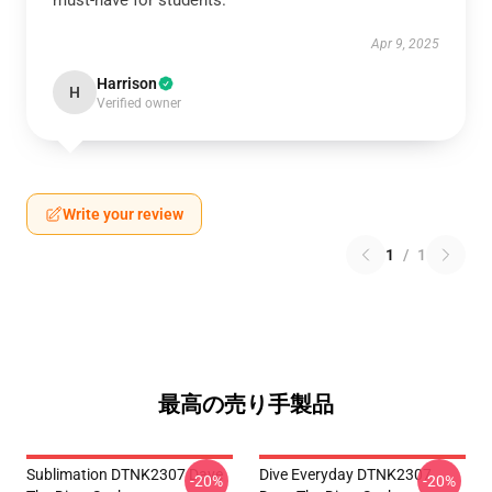
must-have for students.
Apr 9, 2025
Harrison
H
Verified owner
Write your review
1
/
1
最高の売り手製品
Sublimation DTNK2307 Dave
Dive Everyday DTNK2307
-20%
-20%