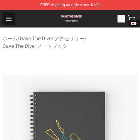
FREE
shipping on orders over $100
Dave The Diver Shop - Official Dave The Diver Merchandi
Open menu
ホーム
/
Dave The Diver アクセサリー
/
Dave The Diver ノートブック