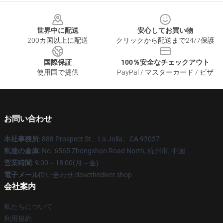
Footer
世界中に配送
安心してお買い物
200カ国以上に配送
クリックから配送まで24/7保護
国際保証
100％安全なチェックアウト
使用国で提供
PayPal / マスターカード / ビザ
お問い合わせ
本社事務所
: 888 Prospect St、La Jolla、CA 92037
私達の倉庫
: No. 6565 Zhongshan Road North, 杭州市, 中国
営業時間
: 9:00～18:00(月～金)
電子メール
問い合わせ:davethediver.shop
会社案内
私たちについて
利用規約