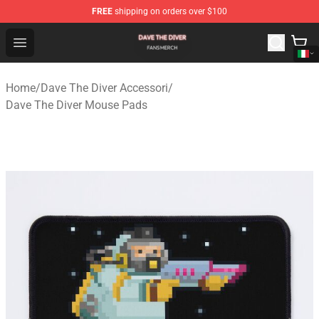
FREE
shipping on orders over $100
Dave The Diver Shop - Official Dave The Diver Merchandi
Open menu
Home
/
Dave The Diver Accessori
/
Dave The Diver Mouse Pads