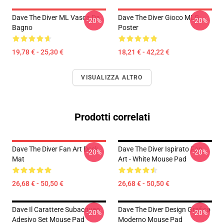
Dave The Diver ML Vasca Da
Dave The Diver Gioco MLG
-20%
-20%
Bagno
Poster
19,78 € - 25,30 €
18,21 € - 42,22 €
VISUALIZZA ALTRO
Prodotti correlati
Dave The Diver Fan Art Desk
Dave The Diver Ispirato Fan
-20%
-20%
Mat
Art - White Mouse Pad
26,68 € - 50,50 €
26,68 € - 50,50 €
Dave Il Carattere Subacqueo
Dave The Diver Design Grafico
-20%
-20%
Adesivo Set Mouse Pad
Moderno Mouse Pad