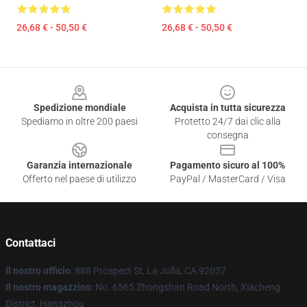
26,68 € - 50,50 €
26,68 € - 50,50 €
Footer
Spedizione mondiale
Acquista in tutta sicurezza
Spediamo in oltre 200 paesi
Protetto 24/7 dai clic alla
consegna
Garanzia internazionale
Pagamento sicuro al 100%
Offerto nel paese di utilizzo
PayPal / MasterCard / Visa
Contattaci
Il nostro ufficio
: 888 Prospect St, La Jolla, CA 92037
Il nostro magazzino
: No. 6565 Zhongshan Road North, Xiacheng
District, Hangzhou