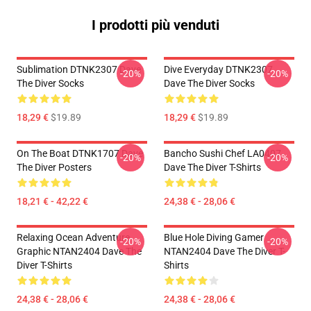
I prodotti più venduti
Sublimation DTNK2307 Dave
Dive Everyday DTNK2307
-20%
-20%
The Diver Socks
Dave The Diver Socks
18,29 €
$19.89
18,29 €
$19.89
On The Boat DTNK1707 Dave
Bancho Sushi Chef LA0407
-20%
-20%
The Diver Posters
Dave The Diver T-Shirts
18,21 € - 42,22 €
24,38 € - 28,06 €
Relaxing Ocean Adventure
Blue Hole Diving Gamer
-20%
-20%
Graphic NTAN2404 Dave The
NTAN2404 Dave The Diver T-
Diver T-Shirts
Shirts
24,38 € - 28,06 €
24,38 € - 28,06 €