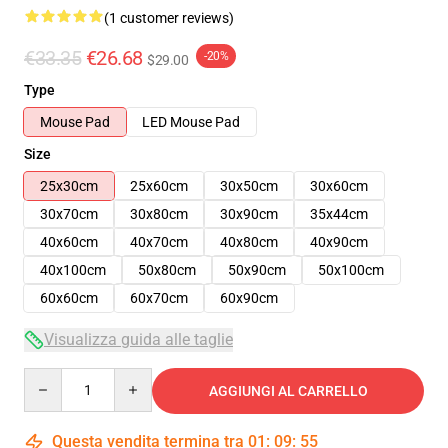
(1 customer reviews)
€33.35
€26.68
-20%
$29.00
Type
Mouse Pad
LED Mouse Pad
Size
25x30cm
25x60cm
30x50cm
30x60cm
30x70cm
30x80cm
30x90cm
35x44cm
40x60cm
40x70cm
40x80cm
40x90cm
40x100cm
50x80cm
50x90cm
50x100cm
60x60cm
60x70cm
60x90cm
Visualizza guida alle taglie
Quantity
AGGIUNGI AL CARRELLO
Questa vendita termina tra
01
:
09
:
54