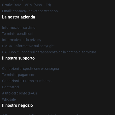
Orario
: 9AM – 5PM (Mon – Fri)
Email
: contact@davethediver.shop
La nostra azienda
Informazioni su di noi
Termini e condizioni
Informativa sulla privacy
DMCA - Informativa sul copyright
CA SB657: Legge sulla trasparenza della catena di fornitura
Il nostro supporto
Condizioni di spedizione e consegna
Termini di pagamento
Condizioni di ritorno e rimborso
Contattaci
Aiuto del cliente (FAQ)
Whosale
Il nostro negozio