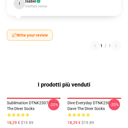
Isabel
I
Verified owner
Write your review
1
/
1
I prodotti più venduti
Sublimation DTNK2307 Dave
Dive Everyday DTNK2307
-20%
-20%
The Diver Socks
Dave The Diver Socks
18,29 €
$19.89
18,29 €
$19.89