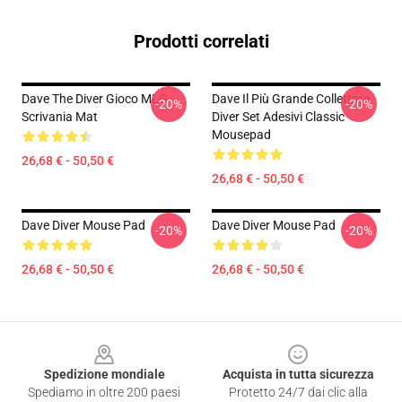
Prodotti correlati
Dave The Diver Gioco MLG
Dave Il Più Grande Collettore
-20%
-20%
Scrivania Mat
Diver Set Adesivi Classic
Mousepad
26,68 € - 50,50 €
26,68 € - 50,50 €
Dave Diver Mouse Pad
Dave Diver Mouse Pad
-20%
-20%
26,68 € - 50,50 €
26,68 € - 50,50 €
Footer
Spedizione mondiale
Acquista in tutta sicurezza
Spediamo in oltre 200 paesi
Protetto 24/7 dai clic alla