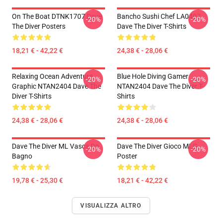
On The Boat DTNK1707 Dave
Bancho Sushi Chef LA0407
-20%
-20%
The Diver Posters
Dave The Diver T-Shirts
18,21 € - 42,22 €
24,38 € - 28,06 €
Relaxing Ocean Adventure
Blue Hole Diving Gamer
-20%
-20%
Graphic NTAN2404 Dave The
NTAN2404 Dave The Diver T-
Diver T-Shirts
Shirts
24,38 € - 28,06 €
24,38 € - 28,06 €
Dave The Diver ML Vasca Da
Dave The Diver Gioco MLG
-20%
-20%
Bagno
Poster
19,78 € - 25,30 €
18,21 € - 42,22 €
VISUALIZZA ALTRO