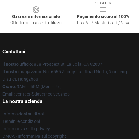
consegna
Garanzia internazionale
Pagamento sicuro al 100%
Offerto nel paese di utilizzo
PayPal / MasterCard / Visa
Contattaci
Il nostro ufficio
: 888 Prospect St, La Jolla, CA 92037
Il nostro magazzino
: No. 6565 Zhongshan Road North, Xiacheng
District, Hangzhou
Orario
: 9AM – 5PM (Mon – Fri)
Email
: contact@davethediver.shop
La nostra azienda
Informazioni su di noi
Termini e condizioni
Informativa sulla privacy
DMCA - Informativa sul copyright