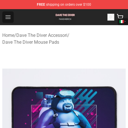
FREE
shipping on orders over $100
Dave The Diver Shop - Official Dave The Diver Merchandi
Open menu
Home
/
Dave The Diver Accessori
/
Dave The Diver Mouse Pads