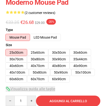
Moderno Mouse Pad
(2 customer reviews)
€33.35
€26.68
-20%
$29.00
Type
Mouse Pad
LED Mouse Pad
Size
25x30cm
25x60cm
30x50cm
30x60cm
30x70cm
30x80cm
30x90cm
35x44cm
40x60cm
40x70cm
40x80cm
40x90cm
40x100cm
50x80cm
50x90cm
50x100cm
60x60cm
60x70cm
60x90cm
Visualizza guida alle taglie
Quantity
AGGIUNGI AL CARRELLO