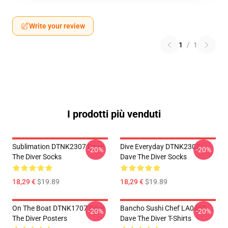
Write your review
1
/
1
I prodotti più venduti
Sublimation DTNK2307 Dave
Dive Everyday DTNK2307
-20%
-20%
The Diver Socks
Dave The Diver Socks
18,29 €
$19.89
18,29 €
$19.89
On The Boat DTNK1707 Dave
Bancho Sushi Chef LA0407
-20%
-20%
The Diver Posters
Dave The Diver T-Shirts