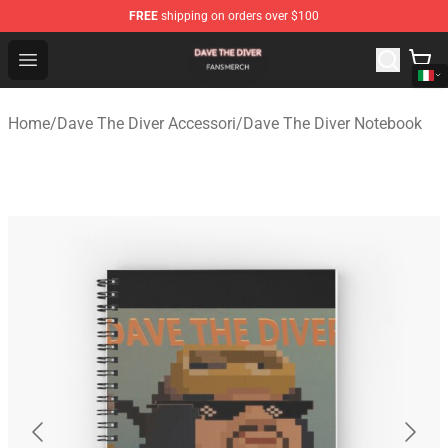
FREE
shipping on orders over $100
Dave The Diver Shop - Official Dave The Diver Merchandi
Open menu
Home
/
Dave The Diver Accessori
/
Dave The Diver Notebook