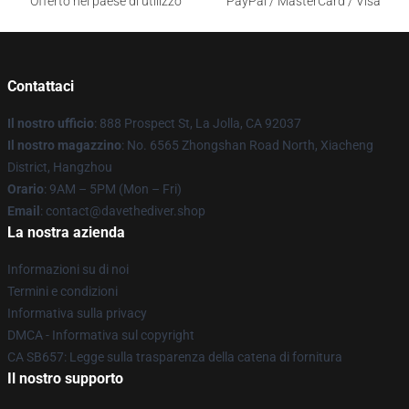
Offerto nel paese di utilizzo
PayPal / MasterCard / Visa
Contattaci
Il nostro ufficio
: 888 Prospect St, La Jolla, CA 92037
Il nostro magazzino
: No. 6565 Zhongshan Road North, Xiacheng
District, Hangzhou
Orario
: 9AM – 5PM (Mon – Fri)
Email
: contact@davethediver.shop
La nostra azienda
Informazioni su di noi
Termini e condizioni
Informativa sulla privacy
DMCA - Informativa sul copyright
CA SB657: Legge sulla trasparenza della catena di fornitura
Il nostro supporto