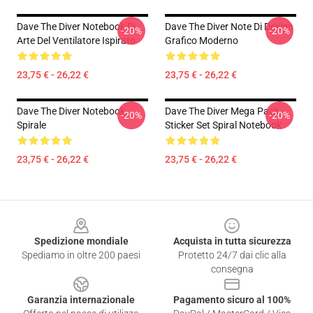
Dave The Diver Notebook Di
Dave The Diver Note Di Design
-20%
-20%
Arte Del Ventilatore Ispirato
Grafico Moderno
23,75 € - 26,22 €
23,75 € - 26,22 €
Dave The Diver Notebook
Dave The Diver Mega Pack
-20%
-20%
Spirale
Sticker Set Spiral Notebook
23,75 € - 26,22 €
23,75 € - 26,22 €
Footer
Spedizione mondiale
Acquista in tutta sicurezza
Spediamo in oltre 200 paesi
Protetto 24/7 dai clic alla
consegna
Garanzia internazionale
Pagamento sicuro al 100%