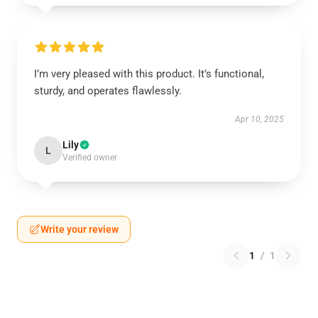
I’m very pleased with this product. It’s functional,
sturdy, and operates flawlessly.
Apr 10, 2025
Lily
L
Verified owner
Write your review
1
/
1