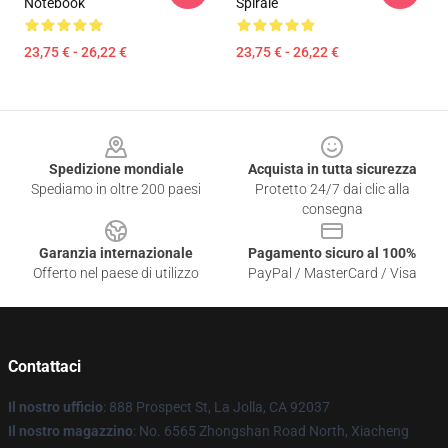
Notebook
Spirale
23,75 € - 26,22 €
23,75 € - 26,22 €
Footer
Spedizione mondiale
Acquista in tutta sicurezza
Spediamo in oltre 200 paesi
Protetto 24/7 dai clic alla
consegna
Garanzia internazionale
Pagamento sicuro al 100%
Offerto nel paese di utilizzo
PayPal / MasterCard / Visa
Contattaci
Il nostro ufficio
: 888 Prospect St, La Jolla, CA 92037
Il nostro magazzino
: No. 6565 Zhongshan Road North, Xiacheng