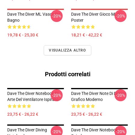
Dave The Diver ML Vasca Da
Dave The Diver Gioco MLG
-20%
-20%
Bagno
Poster
19,78 € - 25,30 €
18,21 € - 42,22 €
VISUALIZZA ALTRO
Prodotti correlati
Dave The Diver Notebook Di
Dave The Diver Note Di Design
-20%
-20%
Arte Del Ventilatore Ispirato
Grafico Moderno
23,75 € - 26,22 €
23,75 € - 26,22 €
Dave The Diver Diving
Dave The Diver Notebook
-20%
-20%