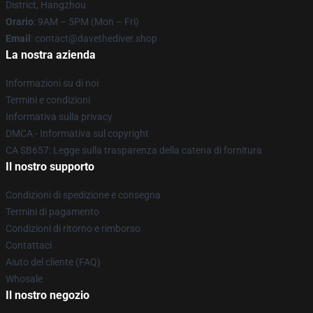
District, Hangzhou
Orario
: 9AM – 5PM (Mon – Fri)
Email
: contact@davethediver.shop
La nostra azienda
Informazioni su di noi
Termini e condizioni
Informativa sulla privacy
DMCA - Informativa sul copyright
CA SB657: Legge sulla trasparenza della catena di fornitura
Il nostro supporto
Condizioni di spedizione e consegna
Termini di pagamento
Condizioni di ritorno e rimborso
Contattaci
Aiuto del cliente (FAQ)
Whosale
Il nostro negozio