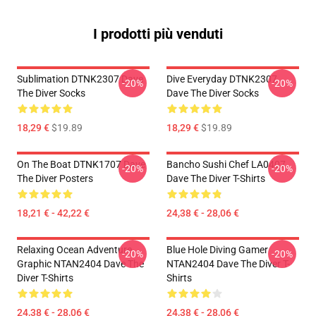
I prodotti più venduti
Sublimation DTNK2307 Dave
Dive Everyday DTNK2307
-20%
-20%
The Diver Socks
Dave The Diver Socks
18,29 €
$19.89
18,29 €
$19.89
On The Boat DTNK1707 Dave
Bancho Sushi Chef LA0407
-20%
-20%
The Diver Posters
Dave The Diver T-Shirts
18,21 € - 42,22 €
24,38 € - 28,06 €
Relaxing Ocean Adventure
Blue Hole Diving Gamer
-20%
-20%
Graphic NTAN2404 Dave The
NTAN2404 Dave The Diver T-
Diver T-Shirts
Shirts
24,38 € - 28,06 €
24,38 € - 28,06 €