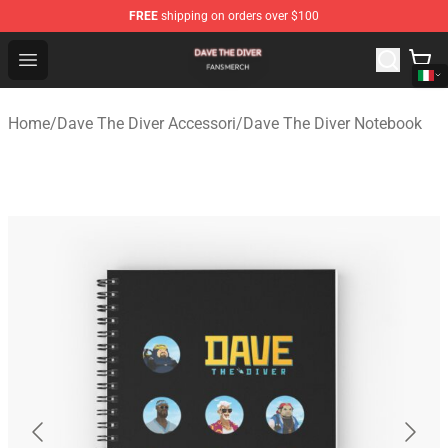
FREE
shipping on orders over $100
Dave The Diver Shop - Official Dave The Diver Merchandi
Open menu
Home
/
Dave The Diver Accessori
/
Dave The Diver Notebook