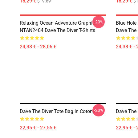
18,29 €
18,29 €
$19.89
$1
-20%
Relaxing Ocean Adventure Graphic
Blue Hole
NTAN2404 Dave The Diver T-Shirts
Dave The D
24,38 € - 28,06 €
24,38 € - 
-20%
Dave The Diver Tote Bag In Cotone
Dave The 
22,95 € - 27,55 €
22,95 € - 