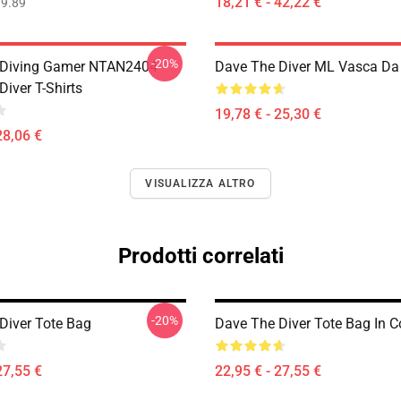
18,21 € - 42,22 €
9.89
-20%
 Diving Gamer NTAN2404
Dave The Diver ML Vasca Da
iver T-Shirts
19,78 € - 25,30 €
28,06 €
VISUALIZZA ALTRO
Prodotti correlati
-20%
Diver Tote Bag
Dave The Diver Tote Bag In C
27,55 €
22,95 € - 27,55 €