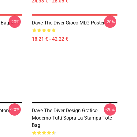
24,38 € - 28,06 €
-20%
-20%
 Bagno
Dave The Diver Gioco MLG Poster
18,21 € - 42,22 €
-20%
-20%
otone
Dave The Diver Design Grafico
Moderno Tutti Sopra La Stampa Tote
Bag