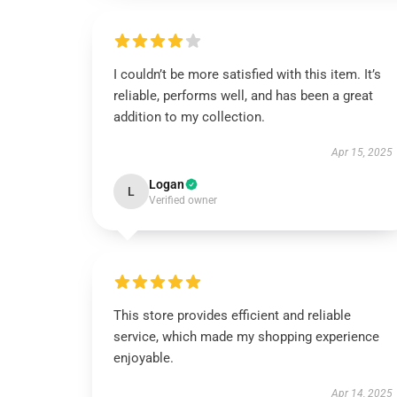
I couldn’t be more satisfied with this item. It’s
reliable, performs well, and has been a great
addition to my collection.
Apr 15, 2025
Logan
L
Verified owner
This store provides efficient and reliable
service, which made my shopping experience
enjoyable.
Apr 14, 2025