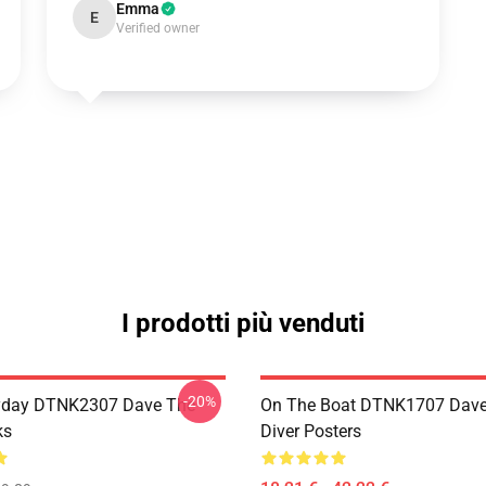
Emma
E
Verified owner
I prodotti più venduti
-20%
ryday DTNK2307 Dave The
On The Boat DTNK1707 Dave
ks
Diver Posters