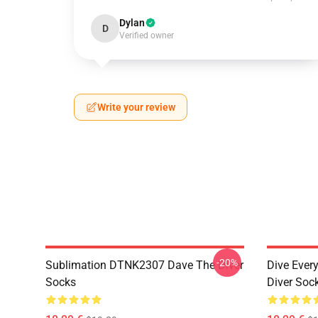
Dylan
D
Verified owner
Write your review
-20%
Sublimation DTNK2307 Dave The Diver
Dive Eve
Socks
Diver Soc