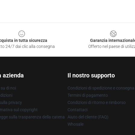
cquista in tutta sicurezza
Garanzia internazional
to 24/7 dai clic alla consegna
Offerto nel paese di utiliz
a azienda
Il nostro supporto
su di noi
Condizioni di spedizione e consegna
dizioni
Termini di pagamento
ulla privacy
Condizioni di ritorno e rimborso
mativa sul copyright
Contattaci
gge sulla trasparenza della catena
Aiuto del cliente (FAQ)
Whosale