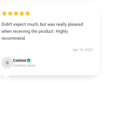
Didn’t expect much, but was really pleased
when receiving the product. Highly
recommend.
Apr 14, 2025
Connor
C
Verified owner