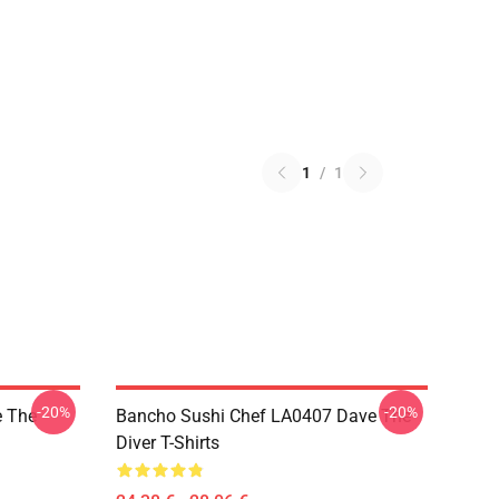
1
/
1
-20%
-20%
 The
Bancho Sushi Chef LA0407 Dave The
Diver T-Shirts