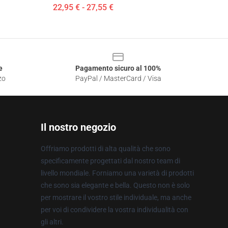
22,95 € - 27,55 €
e
Pagamento sicuro al 100%
zo
PayPal / MasterCard / Visa
Il nostro negozio
Offriamo prodotti di alta qualità che sono
specificamente progettati dal nostro team di
livello mondiale. Forniamo una varietà di prodotti
che sono sia elegante e bella. Questo non è solo
per mostrare il vostro stile individuale, ma anche
per voi di condividere la vostra individualità con
gli altri.