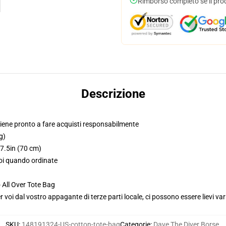
Rimborso completo se il pro
Descrizione
iene pronto a fare acquisti responsabilmente
g)
27.5in (70 cm)
voi quando ordinate
 All Over Tote Bag
voi dal vostro appagante di terze parti locale, ci possono essere lievi var
SKU
:
148191324-US-cotton-tote-bag
Categorie
:
Dave The Diver Borse
,