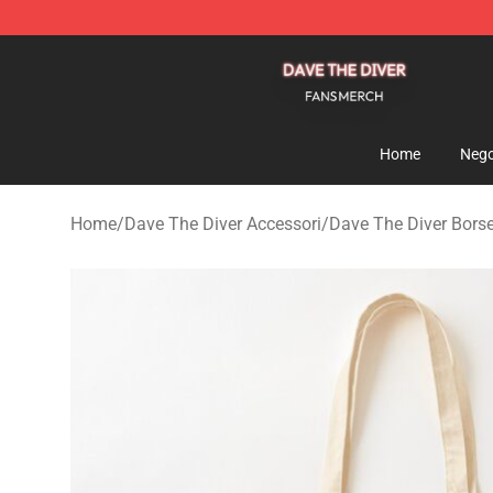
Dave The Diver Shop - Official Dave The Diver Merchan
Home
Nego
Home
/
Dave The Diver Accessori
/
Dave The Diver Bors