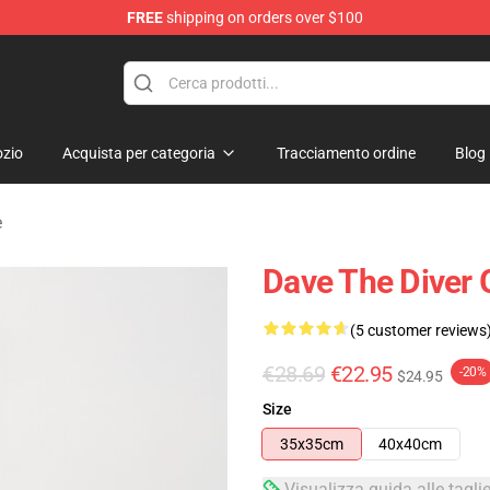
FREE
shipping on orders over $100
dise Store
zio
Acquista per categoria
Tracciamento ordine
Blog
e
Dave The Diver 
(5 customer reviews
€28.69
€22.95
-20%
$24.95
Size
35x35cm
40x40cm
Visualizza guida alle tagli