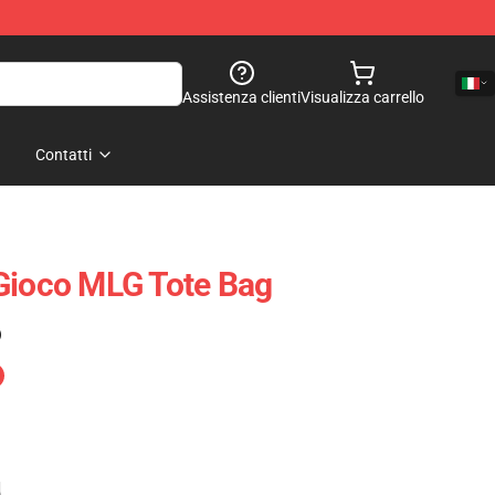
Assistenza clienti
Visualizza carrello
Contatti
Gioco MLG Tote Bag
)
e