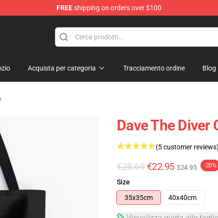
FREE
shipping on orders over $100
dise Store
zio
Acquista per categoria
Tracciamento ordine
Blog
e
Dave The Diver 
(5 customer reviews
€28.69
€22.95
-20%
$24.95
Size
35x35cm
40x40cm
Visualizza guida alle tagli