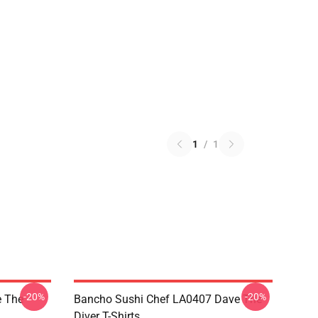
1
/
1
-20%
-20%
 The
Bancho Sushi Chef LA0407 Dave The
Diver T-Shirts