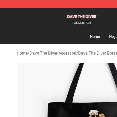
Dave The Diver Shop - Official Dave The Diver Merchan
Home
Nego
Home
/
Dave The Diver Accessori
/
Dave The Diver Bors