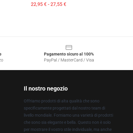
22,95 € - 27,55 €
e
Pagamento sicuro al 100%
zo
PayPal / MasterCard / Visa
Il nostro negozio
Offriamo prodotti di alta qualità che sono
specificamente progettati dal nostro team di
livello mondiale. Forniamo una varietà di prodotti
che sono sia elegante e bella. Questo non è solo
per mostrare il vostro stile individuale, ma anche