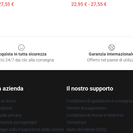
27,55 €
22,95 € - 27,55 €
cquista in tutta sicurezza
Garanzia internazional
to 24/7 dai clic alla consegna
Offerto nel paese di utiliz
a azienda
Il nostro supporto
su di noi
Condizioni di spedizione e consegna
dizioni
Termini di pagamento
ulla privacy
Condizioni di ritorno e rimborso
mativa sul copyright
Contattaci
gge sulla trasparenza della catena
Aiuto del cliente (FAQ)