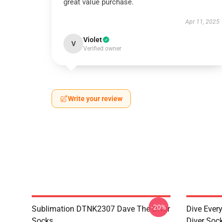
great value purchase.
Apr 11, 2025
Violet
V
Verified owner
Write your review
-20%
Sublimation DTNK2307 Dave The Diver
Dive Eve
Socks
Diver Soc