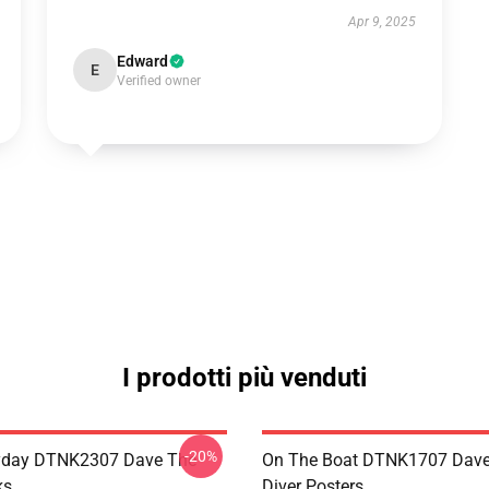
Apr 9, 2025
Edward
E
Verified owner
I prodotti più venduti
-20%
ryday DTNK2307 Dave The
On The Boat DTNK1707 Dave
ks
Diver Posters