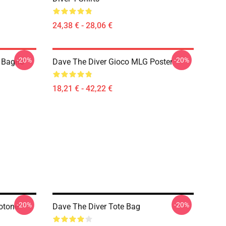
24,38 € - 28,06 €
-20%
-20%
 Bagno
Dave The Diver Gioco MLG Poster
18,21 € - 42,22 €
-20%
-20%
otone
Dave The Diver Tote Bag