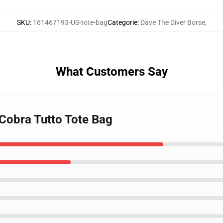
SKU
:
161467193-US-tote-bag
Categorie
:
Dave The Diver Borse
,
What Customers Say
 Cobra Tutto Tote Bag