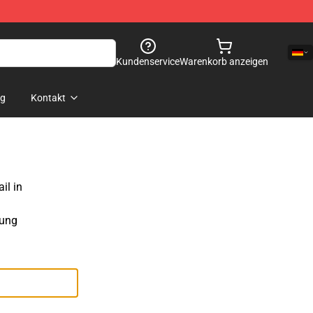
Kundenservice
Warenkorb anzeigen
og
Kontakt
il in
sung