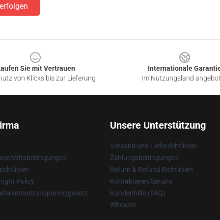
erfolgen
aufen Sie mit Vertrauen
Internationale Garanti
utz von Klicks bis zur Lieferung
Im Nutzungsland angebo
irma
Unsere Unterstützung
Versand und Lieferrichtlinien
Geschäftsbedingungen
Zahlungsbedingungen
ichtlinien
Return & Refund Richtlinien
ight Policy
Kontaktieren Sie uns
eferkettentransparenzgesetz
Kundenhilfe (FAQ)
Whosale