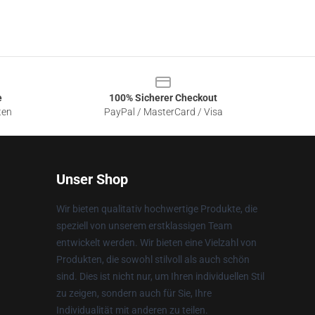
e
100% Sicherer Checkout
ten
PayPal / MasterCard / Visa
Unser Shop
Wir bieten qualitativ hochwertige Produkte, die
speziell von unserem erstklassigen Team
entwickelt werden. Wir bieten eine Vielzahl von
Produkten, die sowohl stilvoll als auch schön
sind. Dies ist nicht nur, um Ihren individuellen Stil
zu zeigen, sondern auch für Sie, Ihre
Individualität mit anderen zu teilen.