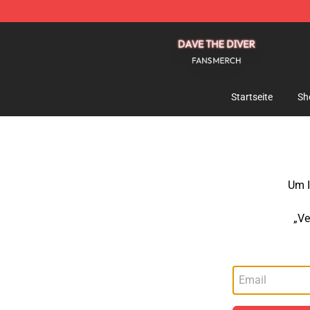
Dave The Diver Shop - Official Dave The Diver Merchan
Startseite
Sh
Um I
„Ve