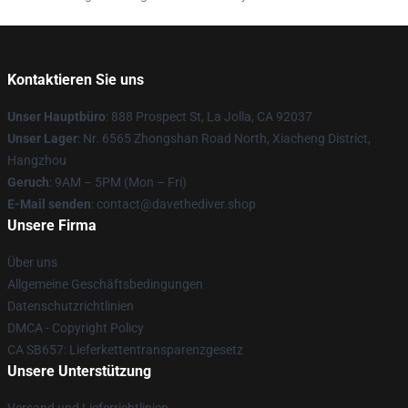
Kontaktieren Sie uns
Unser Hauptbüro
: 888 Prospect St, La Jolla, CA 92037
Unser Lager
: Nr. 6565 Zhongshan Road North, Xiacheng District,
Hangzhou
Geruch
: 9AM – 5PM (Mon – Fri)
E-Mail senden
: contact@davethediver.shop
Unsere Firma
Über uns
Allgemeine Geschäftsbedingungen
Datenschutzrichtlinien
DMCA - Copyright Policy
CA SB657: Lieferkettentransparenzgesetz
Unsere Unterstützung