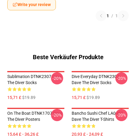
Write your review
1
/
1
Beste Verkäufer Produkte
Sublimation DTNK2307 Dave
Dive Everyday DTNK2307
-20%
-20%
The Diver Socks
Dave The Diver Socks
15,71 £
$19.89
15,71 £
$19.89
On The Boat DTNK1707 Dave
Bancho Sushi Chef LA0407
-20%
-20%
The Diver Posters
Dave The Diver T-Shirts
15,64 £ - 36,26 £
20,93 £ - 24,09 £