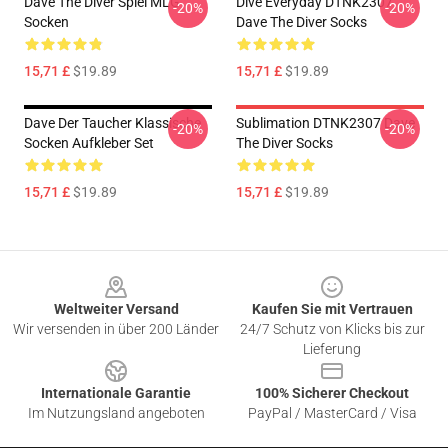
Dave The Diver Spiel MLG
Dive Everyday DTNK2307
-20%
-20%
Socken
Dave The Diver Socks
15,71 £
$19.89
15,71 £
$19.89
Dave Der Taucher Klassische
Sublimation DTNK2307 Dave
-20%
-20%
Socken Aufkleber Set
The Diver Socks
15,71 £
$19.89
15,71 £
$19.89
Footer
Weltweiter Versand
Kaufen Sie mit Vertrauen
Wir versenden in über 200 Länder
24/7 Schutz von Klicks bis zur
Lieferung
Internationale Garantie
100% Sicherer Checkout
Im Nutzungsland angeboten
PayPal / MasterCard / Visa