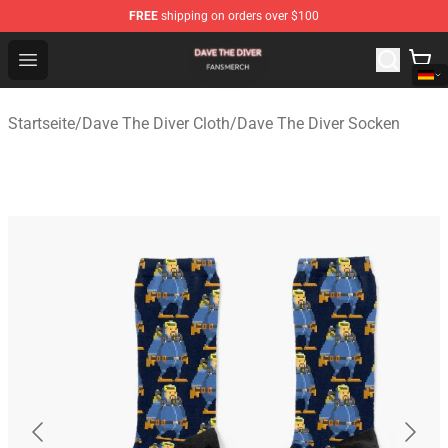
FREE
shipping on orders over $100
Dave The Diver Shop - Official Dave The Diver Merchandi
Open menu
Startseite
/
Dave The Diver Cloth
/
Dave The Diver Socken