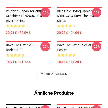
Relaxing Ocean Adventure
Blue Hole Diving Gamer
-20%
-20%
Graphic NTAN2404 Dave The
NTAN2404 Dave The Diver T-
Diver T-Shirts
Shirts
20,93 £ - 24,09 £
20,93 £ - 24,09 £
Dave The Diver MLG
Dave The Diver Spiel MLG
-20%
-20%
Badematte
Poster
16,98 £ - 21,72 £
15,64 £ - 36,26 £
MEHR ANZEIGEN
Ähnliche Produkte