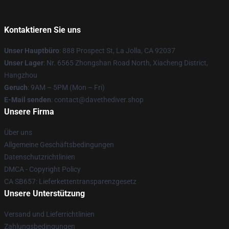
Kontaktieren Sie uns
Unser Hauptbüro
: 888 Prospect St, La Jolla, CA 92037
Unser Lager
: Nr. 6565 Zhongshan Road North, Xiacheng District,
Hangzhou
Geruch
: 9AM – 5PM (Mon – Fri)
E-Mail senden
: contact@davethediver.shop
Unsere Firma
Über uns
Allgemeine Geschäftsbedingungen
Datenschutzrichtlinien
DMCA - Copyright Policy
CA SB657: Lieferkettentransparenzgesetz
Unsere Unterstützung
Versand und Lieferrichtlinien
Zahlungsbedingungen