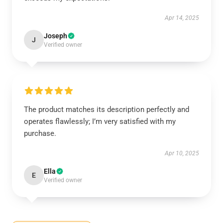
Apr 14, 2025
Joseph
J
Verified owner
The product matches its description perfectly and
operates flawlessly; I’m very satisfied with my
purchase.
Apr 10, 2025
Ella
E
Verified owner