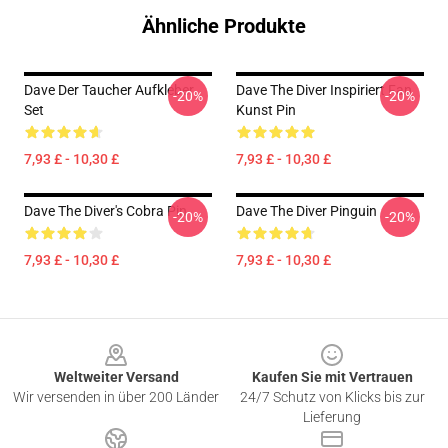
Ähnliche Produkte
Dave Der Taucher Aufkleber
Dave The Diver Inspiriert Fan
-20%
-20%
Set
Kunst Pin
7,93 £ - 10,30 £
7,93 £ - 10,30 £
Dave The Diver's Cobra Pin
Dave The Diver Pinguin
-20%
-20%
7,93 £ - 10,30 £
7,93 £ - 10,30 £
Footer
Weltweiter Versand
Kaufen Sie mit Vertrauen
Wir versenden in über 200 Länder
24/7 Schutz von Klicks bis zur
Lieferung