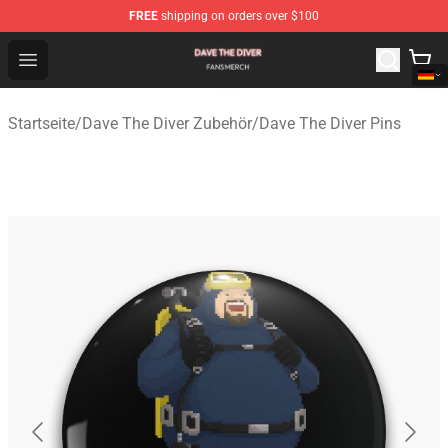
FREE
shipping on orders over $100
Dave The Diver Shop - Official Dave The Diver Merchandi
Open menu
Startseite
/
Dave The Diver Zubehör
/
Dave The Diver Pins