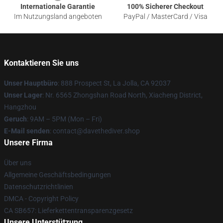
Internationale Garantie
100% Sicherer Checkout
Im Nutzungsland angeboten
PayPal / MasterCard / Visa
Kontaktieren Sie uns
Unser Hauptbüro
: 888 Prospect St, La Jolla, CA 92037
Unser Lager
: Nr. 6565 Zhongshan Road North, Xiacheng District,
Hangzhou
Geruch
: 9AM – 5PM (Mon – Fri)
E-Mail senden
: contact@davethediver.shop
Unsere Firma
Über uns
Allgemeine Geschäftsbedingungen
Datenschutzrichtlinien
DMCA - Copyright Policy
CA SB657: Lieferkettentransparenzgesetz
Unsere Unterstützung