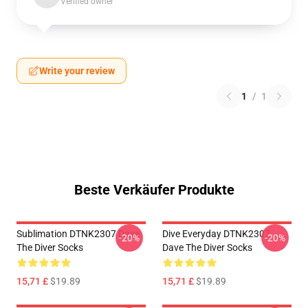
Verified owner
Write your review
1
/
1
Beste Verkäufer Produkte
Sublimation DTNK2307 Dave
Dive Everyday DTNK2307
-20%
-20%
The Diver Socks
Dave The Diver Socks
15,71 £
$19.89
15,71 £
$19.89