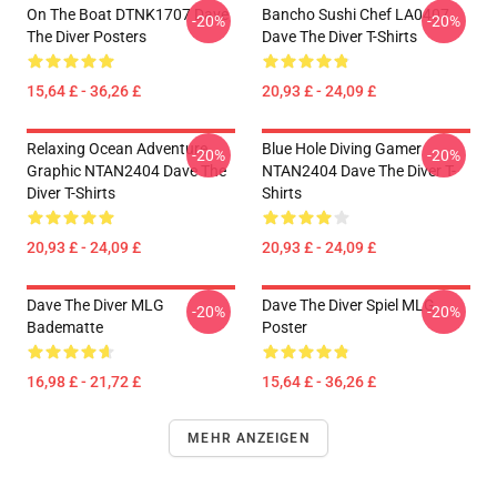
On The Boat DTNK1707 Dave
Bancho Sushi Chef LA0407
-20%
-20%
The Diver Posters
Dave The Diver T-Shirts
15,64 £ - 36,26 £
20,93 £ - 24,09 £
Relaxing Ocean Adventure
Blue Hole Diving Gamer
-20%
-20%
Graphic NTAN2404 Dave The
NTAN2404 Dave The Diver T-
Diver T-Shirts
Shirts
20,93 £ - 24,09 £
20,93 £ - 24,09 £
Dave The Diver MLG
Dave The Diver Spiel MLG
-20%
-20%
Badematte
Poster
16,98 £ - 21,72 £
15,64 £ - 36,26 £
MEHR ANZEIGEN