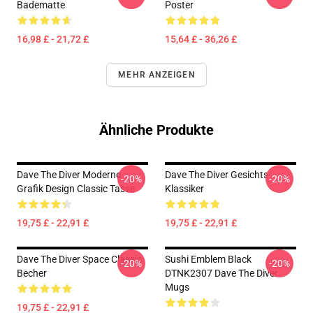
Badematte
Poster
16,98 £ - 21,72 £
15,64 £ - 36,26 £
MEHR ANZEIGEN
Ähnliche Produkte
Dave The Diver Moderne
Dave The Diver Gesichts-
-20%
-20%
Grafik Design Classic Tasse
Klassiker
19,75 £ - 22,91 £
19,75 £ - 22,91 £
Dave The Diver Space Classic
Sushi Emblem Black
-20%
-20%
Becher
DTNK2307 Dave The Diver
Mugs
19,75 £ - 22,91 £