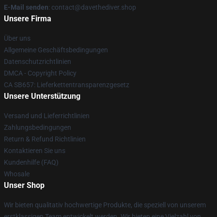
E-Mail senden
: contact@davethediver.shop
Unsere Firma
Über uns
Allgemeine Geschäftsbedingungen
Datenschutzrichtlinien
DMCA - Copyright Policy
CA SB657: Lieferkettentransparenzgesetz
Unsere Unterstützung
Versand und Lieferrichtlinien
Zahlungsbedingungen
Return & Refund Richtlinien
Kontaktieren Sie uns
Kundenhilfe (FAQ)
Whosale
Unser Shop
Wir bieten qualitativ hochwertige Produkte, die speziell von unserem
erstklassigen Team entwickelt werden. Wir bieten eine Vielzahl von