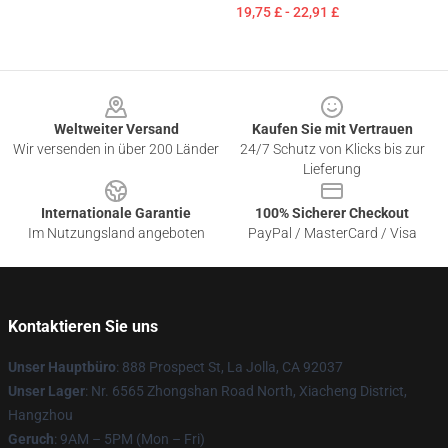
19,75 £ - 22,91 £
Footer
Weltweiter Versand
Kaufen Sie mit Vertrauen
Wir versenden in über 200 Länder
24/7 Schutz von Klicks bis zur
Lieferung
Internationale Garantie
100% Sicherer Checkout
Im Nutzungsland angeboten
PayPal / MasterCard / Visa
Kontaktieren Sie uns
Unser Hauptbüro
: 888 Prospect St, La Jolla, CA 92037
Unser Lager
: Nr. 6565 Zhongshan Road North, Xiacheng District,
Hangzhou
Geruch
: 9AM – 5PM (Mon – Fri)