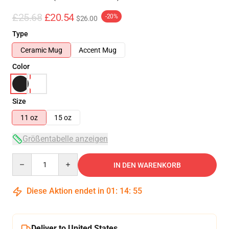
£25.68
£20.54
-20%
$26.00
Type
Ceramic Mug
Accent Mug
Color
Size
11 oz
15 oz
Größentabelle anzeigen
Quantity
IN DEN WARENKORB
Diese Aktion endet in
01
:
14
:
54
Deliver to United States