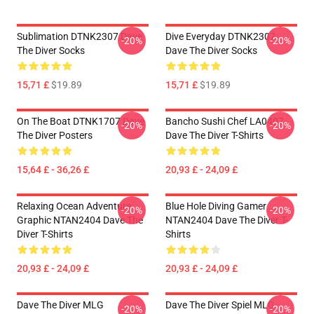
Sublimation DTNK2307 Dave
Dive Everyday DTNK2307
-20%
-20%
The Diver Socks
Dave The Diver Socks
15,71 £
$19.89
15,71 £
$19.89
On The Boat DTNK1707 Dave
Bancho Sushi Chef LA0407
-20%
-20%
The Diver Posters
Dave The Diver T-Shirts
15,64 £ - 36,26 £
20,93 £ - 24,09 £
Relaxing Ocean Adventure
Blue Hole Diving Gamer
-20%
-20%
Graphic NTAN2404 Dave The
NTAN2404 Dave The Diver T-
Diver T-Shirts
Shirts
20,93 £ - 24,09 £
20,93 £ - 24,09 £
Dave The Diver MLG
Dave The Diver Spiel MLG
-20%
-20%