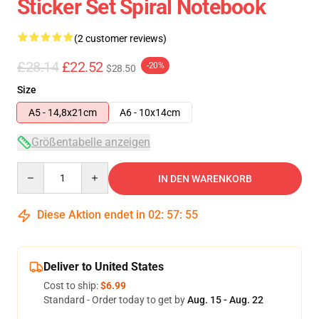
Sticker Set Spiral Notebook
(2 customer reviews)
£28.14
£22.52
-20%
$28.50
Size
A5 - 14,8x21cm
A6 - 10x14cm
Größentabelle anzeigen
Quantity
IN DEN WARENKORB
Diese Aktion endet in
02
:
57
:
55
Deliver to United States
Cost to ship:
$6.99
Standard - Order today to get by
Aug. 15 - Aug. 22