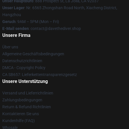
Unser Hauptbüro
: 888 Prospect St, La Jolla, CA 92037
Unser Lager
: Nr. 6565 Zhongshan Road North, Xiacheng District,
Hangzhou
Geruch
: 9AM – 5PM (Mon – Fri)
E-Mail senden
: contact@davethediver.shop
Unsere Firma
Über uns
Allgemeine Geschäftsbedingungen
Datenschutzrichtlinien
DMCA - Copyright Policy
CA SB657: Lieferkettentransparenzgesetz
Unsere Unterstützung
Versand und Lieferrichtlinien
Zahlungsbedingungen
Return & Refund Richtlinien
Kontaktieren Sie uns
Kundenhilfe (FAQ)
Whosale