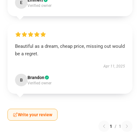
Emmett
E
Verified owner
Beautiful as a dream, cheap price, missing out would
be a regret.
Apr 11, 2025
Brandon
B
Verified owner
Write your review
1
/
1