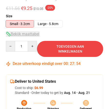
€11.56
€9.25
-20%
$10.05
Size
Small - 3.2cm
Large - 5.8cm
Bekijk maattabel
Quantity
TOEVOEGEN AAN
WINKELWAGEN
Deze uitverkoop eindigt over
00
:
27
:
53
Deliver to United States
Cost to ship:
$6.99
Standard - Order today to get by
Aug. 14 - Aug. 21
Production
Shipping
Delivered