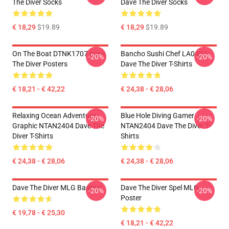
The Diver Socks
Dave The Diver Socks
€ 18,29
$19.89
€ 18,29
$19.89
On The Boat DTNK1707 Dave
Bancho Sushi Chef LA0407
-20%
-20%
The Diver Posters
Dave The Diver T-Shirts
€ 18,21 - € 42,22
€ 24,38 - € 28,06
Relaxing Ocean Adventure
Blue Hole Diving Gamer
-20%
-20%
Graphic NTAN2404 Dave The
NTAN2404 Dave The Diver T-
Diver T-Shirts
Shirts
€ 24,38 - € 28,06
€ 24,38 - € 28,06
Dave The Diver MLG Badmat
Dave The Diver Spel MLG
-20%
-20%
Poster
€ 19,78 - € 25,30
€ 18,21 - € 42,22