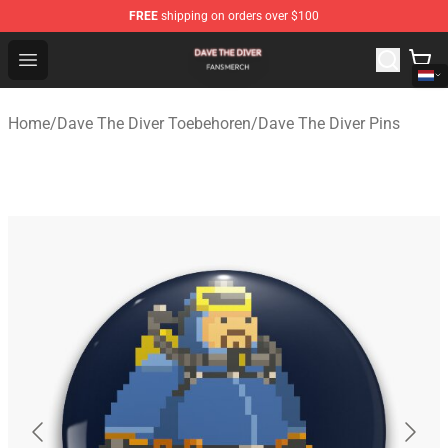
FREE
shipping on orders over $100
Dave The Diver Shop - Official Dave The Diver Merchandi
Open menu
Home
/
Dave The Diver Toebehoren
/
Dave The Diver Pins