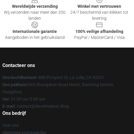
Wereldwijde verzending
Winkel met vertrouwen
Wij verzenden naar meer dan 200
24/7 beschermd van klikken tot
landen
levering
Internationale garantie
100% veilige afhandeling
Aangeboden in het gebruiksland
PayPal / MasterCard / Visa
Contacteer ons
Ons hoofdkantoor
: 888 Prospect St, La Jolla, CA 92037
Ons pakhuis
6565 Zhongshan Road North, Xiacheng District,
Hangzhou
Uur
: 21.00 uur 5.00 uur
E-mail
: contact@davethediver.shop
Ons bedrijf
Over ons
Algemene voorwaarden