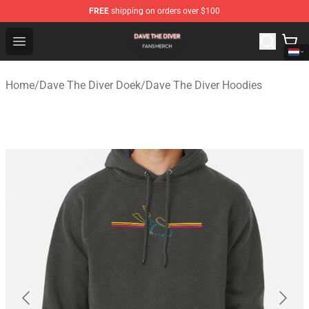
FREE
shipping on orders over $100
Dave The Diver Shop - Official Dave The Diver Merchandi
Open menu
Home
/
Dave The Diver Doek
/
Dave The Diver Hoodies