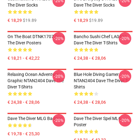
-20%
-20%
The Diver Socks
Dave The Diver Socks
€ 18,29
$19.89
€ 18,29
$19.89
On The Boat DTNK1707 Dave
Bancho Sushi Chef LA0407
-20%
-20%
The Diver Posters
Dave The Diver T-Shirts
€ 18,21 - € 42,22
€ 24,38 - € 28,06
Relaxing Ocean Adventure
Blue Hole Diving Gamer
-20%
-20%
Graphic NTAN2404 Dave The
NTAN2404 Dave The Diver T-
Diver T-Shirts
Shirts
€ 24,38 - € 28,06
€ 24,38 - € 28,06
Dave The Diver MLG Badmat
Dave The Diver Spel MLG
-20%
-20%
Poster
€ 19,78 - € 25,30