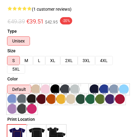
(1 customer reviews)
€49.39
€39.51
-20%
$42.95
Type
Unisex
Size
S
M
L
XL
2XL
3XL
4XL
5XL
Color
Default
Print Location