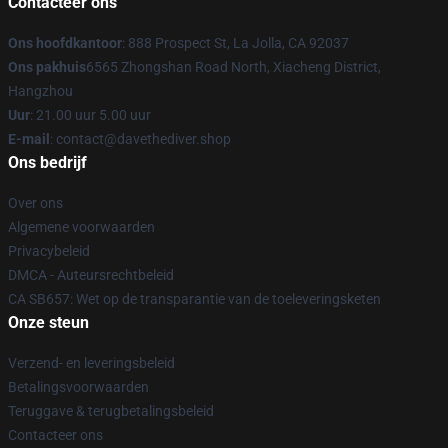
Contacteer ons
Ons hoofdkantoor
: 888 Prospect St, La Jolla, CA 92037
Ons pakhuis
6565 Zhongshan Road North, Xiacheng District,
Hangzhou
Uur
: 21.00 uur 5.00 uur
E-mail
: contact@davethediver.shop
Ons bedrijf
Over ons
Algemene voorwaarden
Privacybeleid
DMCA - Auteursrechtbeleid
CA SB657: Wet op de transparantie van de toeleveringsketen
Onze steun
Verzend- en leveringsbeleid
Betalingsvoorwaarden
Teruggave & terugbetalingsbeleid
Contacteer ons