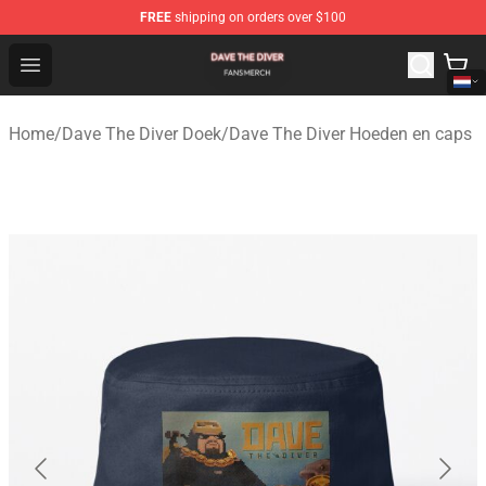
FREE
shipping on orders over $100
Dave The Diver Shop - Official Dave The Diver Merchandi
Open menu
Home
/
Dave The Diver Doek
/
Dave The Diver Hoeden en caps