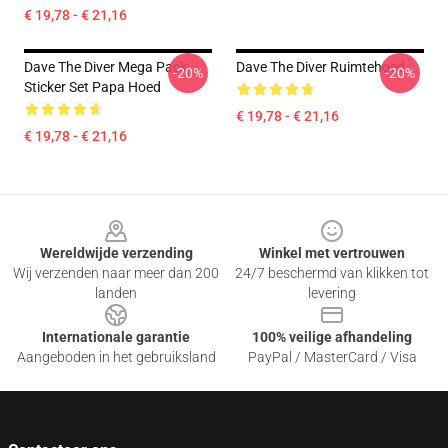
€ 19,78 - € 21,16
Dave The Diver Mega Pack
Dave The Diver Ruimtehoed
-20%
-20%
Sticker Set Papa Hoed
€ 19,78 - € 21,16
€ 19,78 - € 21,16
Footer
Wereldwijde verzending
Winkel met vertrouwen
Wij verzenden naar meer dan 200
24/7 beschermd van klikken tot
landen
levering
Internationale garantie
100% veilige afhandeling
Aangeboden in het gebruiksland
PayPal / MasterCard / Visa