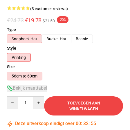
(3 customer reviews)
€24.73
€19.78
-20%
$21.50
Type
Snapback Hat
Bucket Hat
Beanie
Style
Printing
Size
56cm to 60cm
Bekijk maattabel
Quantity
TOEVOEGEN AAN
WINKELWAGEN
Deze uitverkoop eindigt over
00
:
32
:
54