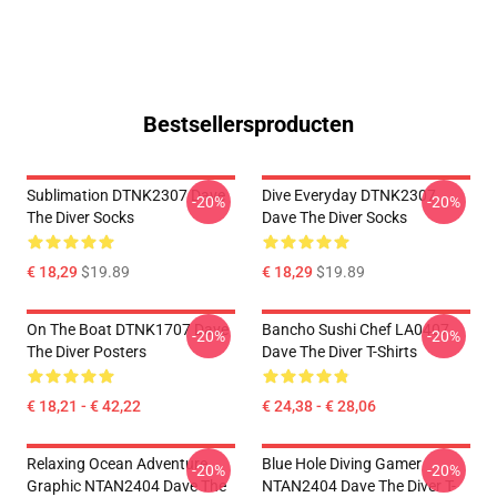
Bestsellersproducten
Sublimation DTNK2307 Dave
Dive Everyday DTNK2307
-20%
-20%
The Diver Socks
Dave The Diver Socks
€ 18,29
$19.89
€ 18,29
$19.89
On The Boat DTNK1707 Dave
Bancho Sushi Chef LA0407
-20%
-20%
The Diver Posters
Dave The Diver T-Shirts
€ 18,21 - € 42,22
€ 24,38 - € 28,06
Relaxing Ocean Adventure
Blue Hole Diving Gamer
-20%
-20%
Graphic NTAN2404 Dave The
NTAN2404 Dave The Diver T-