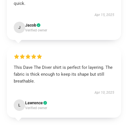
quick.
Apr 15, 2025
Jacob
J
Verified owner
This Dave The Diver shirt is perfect for layering. The
fabric is thick enough to keep its shape but still
breathable.
Apr 10, 2025
Lawrence
L
Verified owner