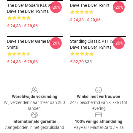
The Diver Modern KL0901
Dave The Diver T-Shirt
-20%
-20%
Dave The Diver T-Shirts
€ 24,38 - € 28,06
€ 24,38 - € 28,06
Dave The Diver Game Mlg T-
Standing Classic PTTT2304
-20%
-20%
Shirts
Dave The Diver T-Shirts
€ 24,38 - € 28,06
€ 32,20
$35
Footer
Wereldwijde verzending
Winkel met vertrouwen
Wij verzenden naar meer dan 200
24/7 beschermd van klikken tot
landen
levering
Internationale garantie
100% veilige afhandeling
Aangeboden in het gebruiksland
PayPal / MasterCard / Visa