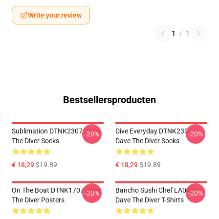
Write your review
1
/
1
Bestsellersproducten
Sublimation DTNK2307 Dave
Dive Everyday DTNK2307
-20%
-20%
The Diver Socks
Dave The Diver Socks
€ 18,29
$19.89
€ 18,29
$19.89
On The Boat DTNK1707 Dave
Bancho Sushi Chef LA0407
-20%
-20%
The Diver Posters
Dave The Diver T-Shirts