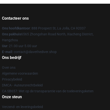
Contacteer ons
Ons hoofdkantoor
: 888 Prospect St, La Jolla, CA 92037
Ons pakhuis
6565 Zhongshan Road North, Xiacheng District,
Hangzhou
Uur
: 21.00 uur 5.00 uur
E-mail
: contact@davethediver.shop
Ons bedrijf
Over ons
Algemene voorwaarden
Privacybeleid
DMCA - Auteursrechtbeleid
CA SB657: Wet op de transparantie van de toeleveringsketen
Onze steun
Verzend- en leveringsbeleid