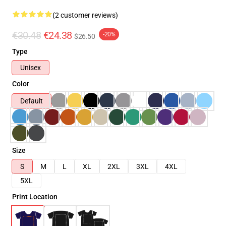
(2 customer reviews)
€30.48
€24.38
-20%
$26.50
Type
Unisex
Color
Default
Size
S
M
L
XL
2XL
3XL
4XL
5XL
Print Location