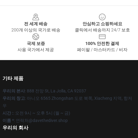
Footer
전 세계 배송
안심하고 쇼핑하세요
200개 이상의 국가로 배송
클릭에서 배송까지 24/7 보호
국제 보증
100% 안전한 결제
사용 국가에서 제공
페이팔 / 마스터카드 / 비자
기타 제품
우리의 본사
: 888 전망 St, La Jolla, CA 92037
우리의 창고
: 아니오 6565 Zhongshan 도로 북쪽, Xiacheng 지역, 항저
우
시간 :
: 오전 9시 ~ 오후 5시 (월 ~ 금)
이름 *
: 연락처@davethediver.shop
우리의 회사