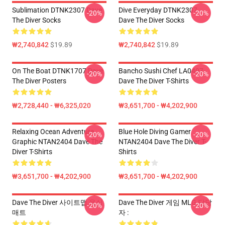
Sublimation DTNK2307 Dave
Dive Everyday DTNK2307
-20%
-20%
The Diver Socks
Dave The Diver Socks
₩2,740,842
$19.89
₩2,740,842
$19.89
On The Boat DTNK1707 Dave
Bancho Sushi Chef LA0407
-20%
-20%
The Diver Posters
Dave The Diver T-Shirts
₩2,728,440 - ₩6,325,020
₩3,651,700 - ₩4,202,900
Relaxing Ocean Adventure
Blue Hole Diving Gamer
-20%
-20%
Graphic NTAN2404 Dave The
NTAN2404 Dave The Diver T-
Diver T-Shirts
Shirts
₩3,651,700 - ₩4,202,900
₩3,651,700 - ₩4,202,900
Dave The Diver 사이트맵 욕실
Dave The Diver 게임 MLG 담당
-20%
-20%
매트
자 :