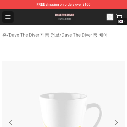
FREE
shipping on orders over $100
Dave The Diver Shop - Official Dave The Diver Merchandi
Open menu
홈
/
Dave The Diver 제품 정보
/
Dave The Diver 뚱 베어