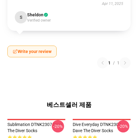
Apr 11, 2025
Sheldon
S
Verified owner
Write your review
1
/
1
베스트셀러 제품
Sublimation DTNK2307 Dave
Dive Everyday DTNK2307
-20%
-20%
The Diver Socks
Dave The Diver Socks