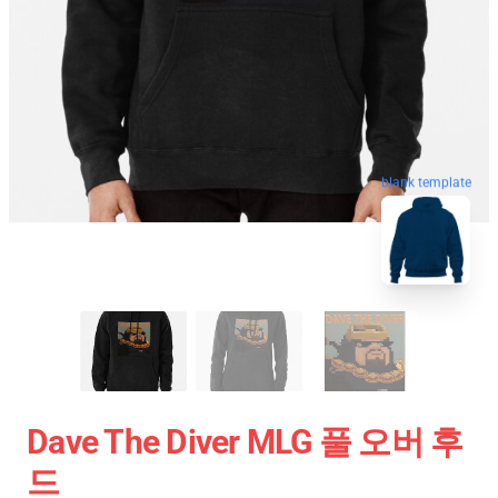
blank template
Dave The Diver MLG 풀 오버 후
드