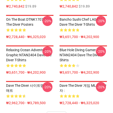
₩2,740,842
$19.89
₩2,740,842
$19.89
On The Boat DTNK1707 Dave
Bancho Sushi Chef LA0407
-20%
-20%
The Diver Posters
Dave The Diver T-Shirts
₩2,728,440 - ₩6,325,020
₩3,651,700 - ₩4,202,900
Relaxing Ocean Adventure
Blue Hole Diving Gamer
-20%
-20%
Graphic NTAN2404 Dave The
NTAN2404 Dave The Diver T-
Diver T-Shirts
Shirts
₩3,651,700 - ₩4,202,900
₩3,651,700 - ₩4,202,900
Dave The Diver 사이트맵 욕실
Dave The Diver 게임 MLG 담당
-20%
-20%
매트
자 :
₩2,962,700 - ₩3,789,500
₩2,728,440 - ₩6,325,020