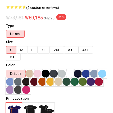
(5 customer reviews)
₩73,981
₩59,185
-20%
$42.95
Type
Unisex
Size
S
M
L
XL
2XL
3XL
4XL
5XL
Color
Default
Print Location