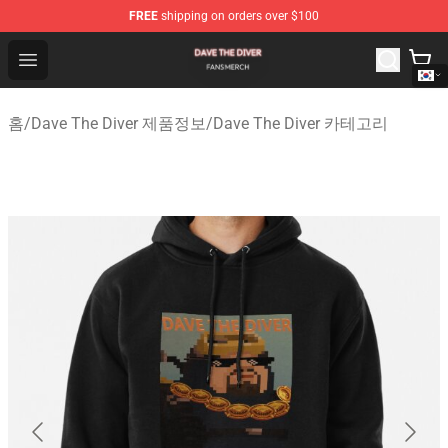
FREE
shipping on orders over $100
Dave The Diver Shop - Official Dave The Diver Merchandi
Open menu
홈
/
Dave The Diver 제품정보
/
Dave The Diver 카테고리