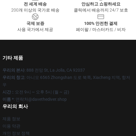
전 세계 배송
안심하고 쇼핑하세요
200개 이상의 국가로 배송
클릭에서 배송까지 24/7 보호
국제 보증
100% 안전한 결제
사용 국가에서 제공
페이팔 / 마스터카드 / 비자
기타 제품
우리의 본사
: 888 전망 St, La Jolla, CA 92037
우리의 창고
: 아니오 6565 Zhongshan 도로 북쪽, Xiacheng 지역, 항저
우
시간 :
: 오전 9시 ~ 오후 5시 (월 ~ 금)
이름 *
: 연락처@davethediver.shop
우리의 회사
제품 정보
이용 약관
개인 정보 정책