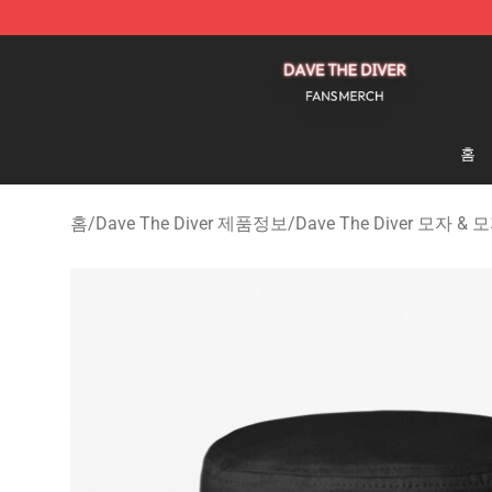
Dave The Diver Shop - Official Dave The Diver Merchan
홈
홈
/
Dave The Diver 제품정보
/
Dave The Diver 모자 & 