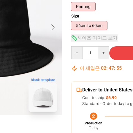
Printing
Size
56cm to 60cm
사이즈 가이드 보기
Quantity
이 세일은
02
:
47
:
54
blank template
Deliver to United States
Cost to ship:
$6.99
Standard - Order today to g
Production
Today