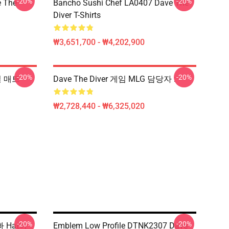
-20%
-20%
 The
Bancho Sushi Chef LA0407 Dave The
Diver T-Shirts
₩3,651,700 - ₩4,202,900
-20%
-20%
실 매트
Dave The Diver 게임 MLG 담당자 :
₩2,728,440 - ₩6,325,020
-20%
-20%
빠 Hat이
Emblem Low Profile DTNK2307 Dave