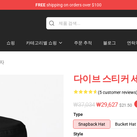
FREE
shipping on orders over $100
dise Store
쇼핑
카테고리별 쇼핑
주문 추적
블로그
연락
모자
다이브 스티커 
(5 customer reviews
₩37,034
₩29,627
$21.50
Type
Snapback Hat
Bucket Hat
Style