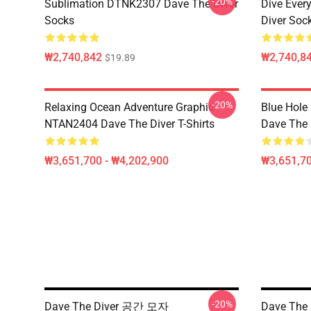
-20%
Sublimation DTNK2307 Dave The Diver
Dive Eve
Socks
Diver Soc
₩2,740,842
₩2,740,8
$19.89
-20%
Relaxing Ocean Adventure Graphic
Blue Hole
NTAN2404 Dave The Diver T-Shirts
Dave The D
₩3,651,700 - ₩4,202,900
₩3,651,70
-20%
Dave The Diver 공간 모자
Dave The