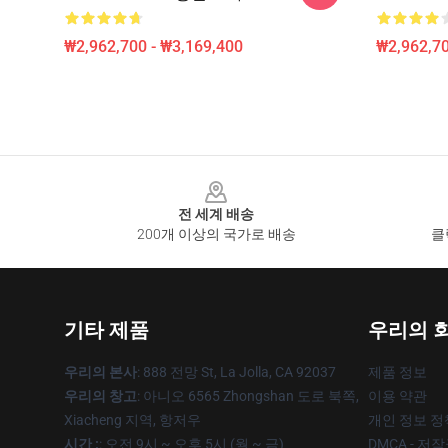
₩2,962,700 - ₩3,169,400
₩2,962,70
Footer
전 세계 배송
200개 이상의 국가로 배송
클
기타 제품
우리의 
우리의 본사
: 888 전망 St, La Jolla, CA 92037
제품 정보
우리의 창고
: 아니오 6565 Zhongshan 도로 북쪽,
이용 약관
Xiacheng 지역, 항저우
개인 정보 정
시간 :
: 오전 9시 ~ 오후 5시 (월 ~ 금)
DMCA - 저