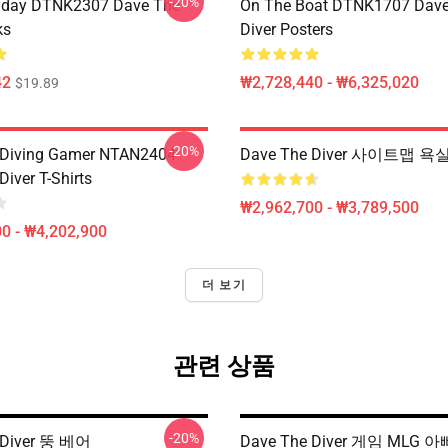
-20%
ryday DTNK2307 Dave The
On The Boat DTNK1707 Dave
ks
Diver Posters
42
₩2,728,440 - ₩6,325,020
$19.89
-20%
 Diving Gamer NTAN2404
Dave The Diver 사이트맵 욕
iver T-Shirts
₩2,962,700 - ₩3,789,500
0 - ₩4,202,900
더 보기
관련 상품
-20%
 Diver 뚱 베어
Dave The Diver 게임 MLG 아