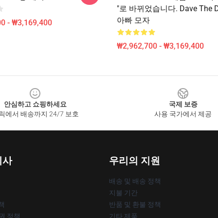
"로 바뀌었습니다. Dave The Di
아빠 모자
0 - ₩3,169,400
₩2,962,700 - ₩3,169,400
안심하고 쇼핑하세요
국제 보증
릭에서 배송까지 24/7 보호
사용 국가에서 제공
회사
우리의 지원
배송 및 배송 정책
지불 기간
책
반품 및 환불 정책
작권 정책
기타 제품