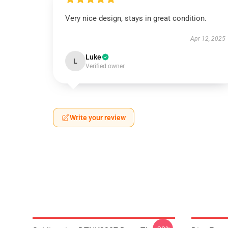
Very nice design, stays in great condition.
Apr 12, 2025
Luke
L
Verified owner
Write your review