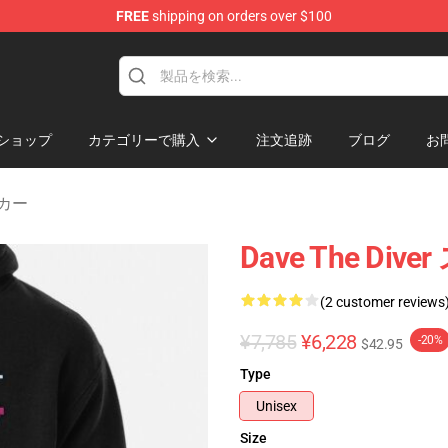
FREE
shipping on orders over $100
dise Store
ショップ
カテゴリーで購入
注文追跡
ブログ
お
パーカー
Dave The D
(2 customer reviews
¥7,785
¥6,228
-20%
$42.95
Type
Unisex
Size