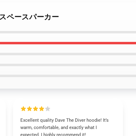
 Diver スペースパーカー
Excellent quality Dave The Diver hoodie! It’s
warm, comfortable, and exactly what I
expected. I highly recommend it!