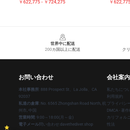
￥622,775 - ￥724,275
￥622,775
Footer
世界中に配送
200カ国以上に配送
クリ
お問い合わせ
会社案内
本社事務所
: 888 Prospect St、La Jolla、CA
私たちにつ
92037
利用規約
私達の倉庫
: No. 6565 Zhongshan Road North, 杭
プライバシ
州市, 中国
DMCA - 
営業時間
: 9:00～18:00(月～金)
カリフォルニ
電子メール
問い合わせ:davethediver.shop
性法