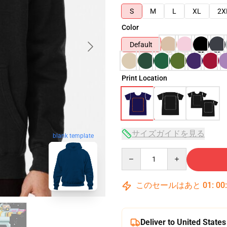
S
M
L
XL
2X
Color
Default
Print Location
サイズガイドを見る
blank template
Quantity
このセールはあと
01
:
00
Deliver to United States