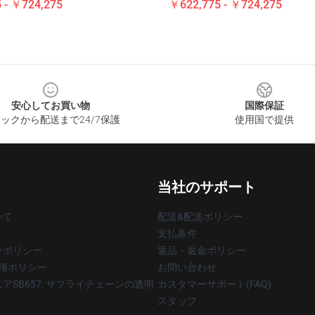
 - ￥724,275
￥622,775 - ￥724,275
安心してお買い物
国際保証
ックから配送まで24/7保護
使用国で提供
当社のサポート
いて
配送&配送ポリシー
支払条件
ーポリシー
返品・返金ポリシー
著作権ポリシー
お問い合わせ
アSB657: サプライチェーンの透明
カスタマーサポート(FAQ)
スタッフ