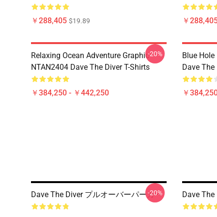
￥288,405
￥288,40
$19.89
-20%
Relaxing Ocean Adventure Graphic
Blue Hole
NTAN2404 Dave The Diver T-Shirts
Dave The D
￥384,250 - ￥442,250
￥384,250
-20%
Dave The Diver プルオーバーパーカー
Dave Th