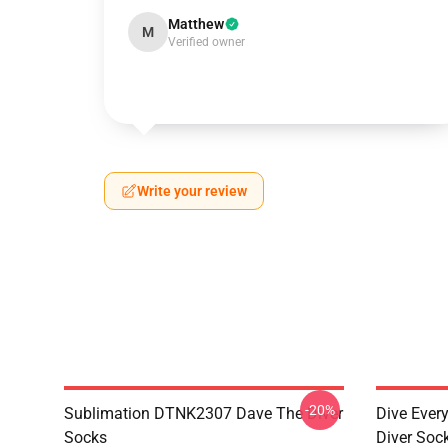
Matthew
M
Verified owner
Write your review
-20%
Sublimation DTNK2307 Dave The Diver
Dive Eve
Socks
Diver Soc