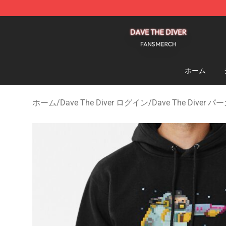
Dave The Diver Shop - Official Dave The Diver Merchan
ホーム
ホーム
/
Dave The Diver ログイン
/
Dave The Diver 