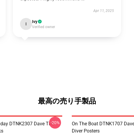
Apr 11, 2025
Ivy
I
Verified owner
最高の売り手製品
-20%
ryday DTNK2307 Dave The
On The Boat DTNK1707 Dave
ks
Diver Posters