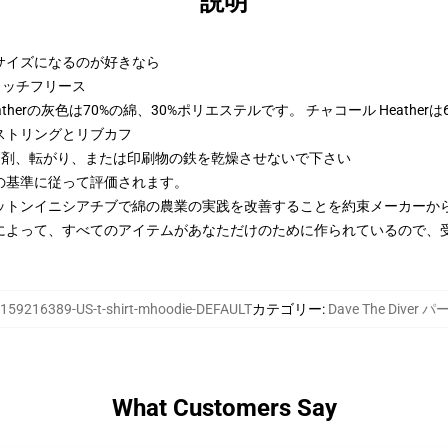
説明
2サイズになるのが好きなら
トンリッチフリース
therの灰色は70%の綿、30%ポリエステルです。 チャコール Heather
ストリングとリブカフ
漂白剤、転がり、または印刷物の鉄を乾燥させないで下さい
の基準に従って評価されます。
ットンイニシアチブで綿の農業の実践を改善することを約束メーカーか
によって、すべてのアイテムがあなただけのために作られているので、
159216389-US-t-shirt-mhoodie-DEFAULT
カテゴリー
:
Dave The Diver 
What Customers Say