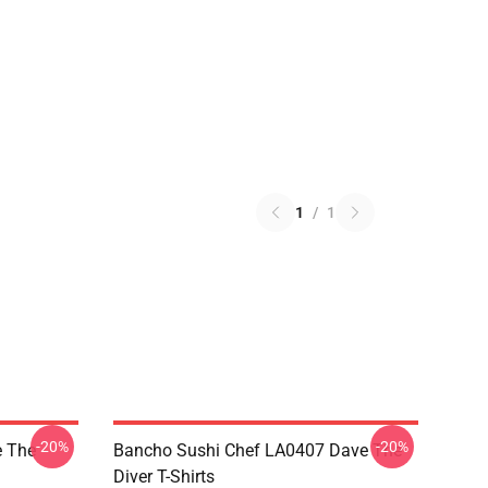
1
/
1
-20%
-20%
 The
Bancho Sushi Chef LA0407 Dave The
Diver T-Shirts