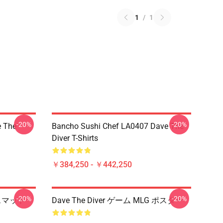
1
/
1
-20%
-20%
 The
Bancho Sushi Chef LA0407 Dave The
Diver T-Shirts
￥384,250 - ￥442,250
-20%
-20%
バスマット
Dave The Diver ゲーム MLG ポスター