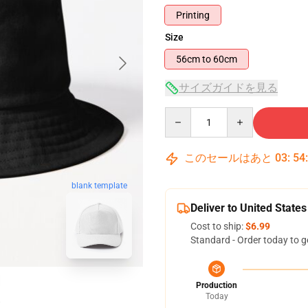
Printing
Size
56cm to 60cm
サイズガイドを見る
Quantity
このセールはあと
03
:
54
blank template
Deliver to United States
Cost to ship:
$6.99
Standard - Order today to g
Production
Today