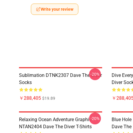
Write your review
-20%
Sublimation DTNK2307 Dave The Diver
Dive Eve
Socks
Diver Soc
￥288,405
￥288,40
$19.89
-20%
Relaxing Ocean Adventure Graphic
Blue Hole
NTAN2404 Dave The Diver T-Shirts
Dave The D