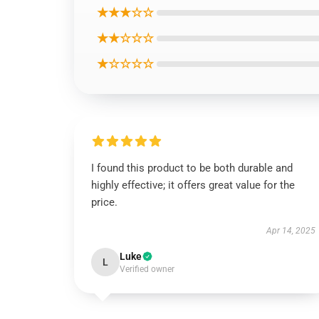
★★★☆☆
★★☆☆☆
★☆☆☆☆
I found this product to be both durable and
highly effective; it offers great value for the
price.
Apr 14, 2025
Luke
L
Verified owner