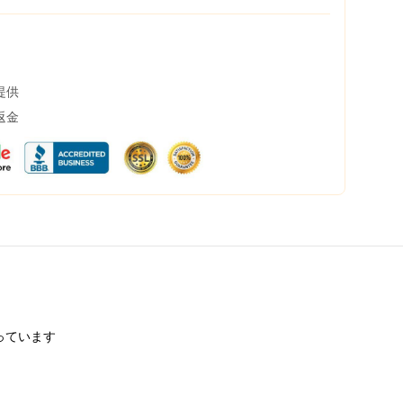
提供
返金
っています