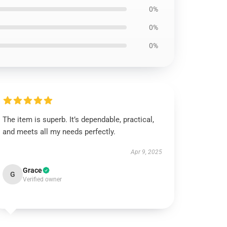
0%
0%
0%
The item is superb. It’s dependable, practical,
and meets all my needs perfectly.
Apr 9, 2025
Grace
G
Verified owner