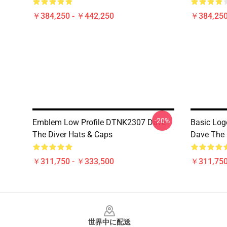
￥384,250 - ￥442,250
￥384,250
-20%
Emblem Low Profile DTNK2307 Dave
Basic Lo
The Diver Hats & Caps
Dave The 
￥311,750 - ￥333,500
￥311,750
Footer
世界中に配送