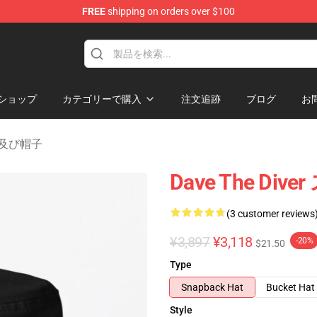
FREE
shipping on orders over $100
dise Store
ショップ
カテゴリーで購入
注文追跡
ブログ
お
 帽子及び帽子
Dave The Di
(3 customer reviews
¥3,897
¥3,118
-20%
$21.50
Type
Snapback Hat
Bucket Hat
Style