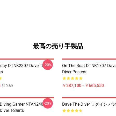
最高の売り手製品
-20%
ryday DTNK2307 Dave The
On The Boat DTNK1707 Dave
ks
Diver Posters
5
￥287,100 - ￥665,550
$19.89
-20%
 Diving Gamer NTAN2404
Dave The Diver ログイン 
iver T-Shirts