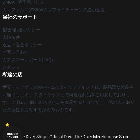
DMCA - 著作権ポリシー
カリフォルニアSB657: サプライチェーンの透明性法
当社のサポート
配送&配送ポリシー
支払条件
返品・返金ポリシー
お問い合わせ
カスタマーサポート(FAQ)
スタッフ
私達の店
世界トップクラスのチームによってデザインされた高品質な製品を
お届けします。 スタイリッシュで綺麗な商品をご用意しておりま
す。 これは、個々のスタイルを表示するだけでなく、他の人とあな
たの個性を共有するためのものです。
UNLOCK
© Dave The Diver Shop - Official Dave The Diver Merchandise Store
10% OFF