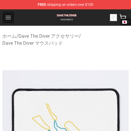
FREE
shipping on orders over $100
Dave The Diver Shop - Official Dave The Diver Merchandi
Open menu
ホーム
/
Dave The Diver アクセサリー
/
Dave The Diver マウスパッド