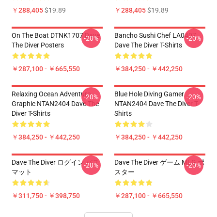
￥288,405
$19.89
￥288,405
$19.89
On The Boat DTNK1707 Dave
Bancho Sushi Chef LA0407
-20%
-20%
The Diver Posters
Dave The Diver T-Shirts
￥287,100 - ￥665,550
￥384,250 - ￥442,250
Relaxing Ocean Adventure
Blue Hole Diving Gamer
-20%
-20%
Graphic NTAN2404 Dave The
NTAN2404 Dave The Diver T-
Diver T-Shirts
Shirts
￥384,250 - ￥442,250
￥384,250 - ￥442,250
Dave The Diver ログイン バス
Dave The Diver ゲーム MLG ポ
-20%
-20%
マット
スター
￥311,750 - ￥398,750
￥287,100 - ￥665,550