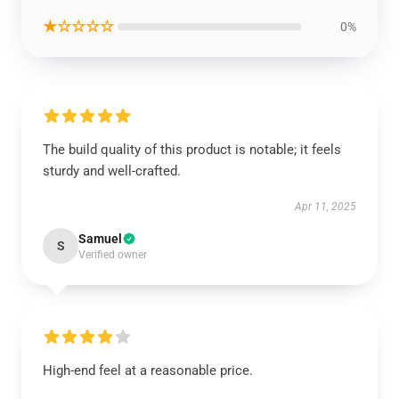
★☆☆☆☆
0%
The build quality of this product is notable; it feels
sturdy and well-crafted.
Apr 11, 2025
Samuel
S
Verified owner
High-end feel at a reasonable price.