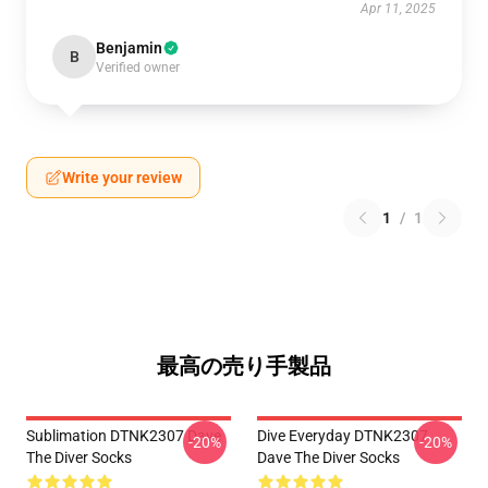
Apr 11, 2025
Benjamin
B
Verified owner
Write your review
1
/
1
最高の売り手製品
Sublimation DTNK2307 Dave
Dive Everyday DTNK2307
-20%
-20%
The Diver Socks
Dave The Diver Socks