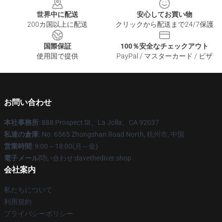
世界中に配送
安心してお買い物
200カ国以上に配送
クリックから配送まで24/7保護
国際保証
100％安全なチェックアウト
使用国で提供
PayPal / マスターカード / ビザ
お問い合わせ
本社事務所
: 888 Prospect St、La Jolla、CA 92037
私達の倉庫
: No. 6565 Zhongshan Road North, 杭州市, 中国
営業時間
: 9:00～18:00(月～金)
電子メール
問い合わせ:davethediver.shop
会社案内
私たちについて
利用規約
プライバシーポリシー