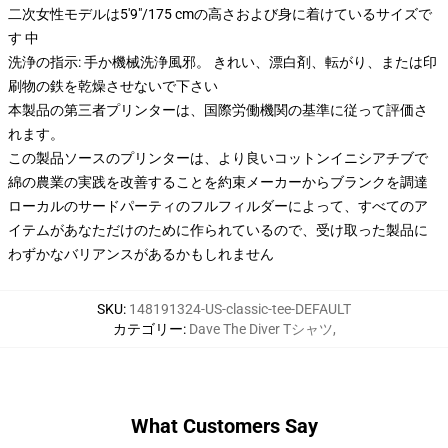
二次女性モデルは5'9"/175 cmの高さおよび身に着けているサイズで
す 中
洗浄の指示: 手か機械洗浄風邪。 きれい、漂白剤、転がり、または印
刷物の鉄を乾燥させないで下さい
本製品の第三者プリンターは、国際労働機関の基準に従って評価さ
れます。
この製品ソースのプリンターは、より良いコットンイニシアチブで
綿の農業の実践を改善することを約束メーカーからブランクを調達
ローカルのサードパーティのフルフィルダーによって、すべてのア
イテムがあなただけのために作られているので、受け取った製品に
わずかなバリアンスがあるかもしれません
SKU
:
148191324-US-classic-tee-DEFAULT
カテゴリー
:
Dave The Diver Tシャツ
,
What Customers Say