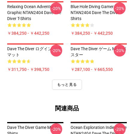
Relaxing Ocean Adventure
Blue Hole Diving Gamer
-20%
-20%
Graphic NTAN2404 Dave The
NTAN2404 Dave The Diver T-
Diver T-Shirts
Shirts
￥384,250 - ￥442,250
￥384,250 - ￥442,250
Dave The Diver ログイン バス
Dave The Diver ゲーム MLG ポ
-20%
-20%
マット
スター
￥311,750 - ￥398,750
￥287,100 - ￥665,550
もっと見る
関連商品
Dave The Diver Game Mlg T-
Ocean Exploration Indie Game
-20%
-20%
Shirts
NTAN2404 Dave The Diver T-