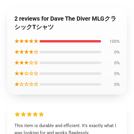
2 reviews for Dave The Diver MLGクラ
シックTシャツ
★★★★★
100%
★★★★☆
0%
★★★☆☆
0%
★★☆☆☆
0%
★☆☆☆☆
0%
This item is durable and efficient. It’s exactly what I
was looking for and works flawlessly.