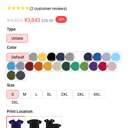
(2 customer reviews)
¥4,803
¥3,843
-20%
$26.50
Type
Unisex
Color
Default
Size
S
M
L
XL
2XL
3XL
4XL
5XL
Print Location