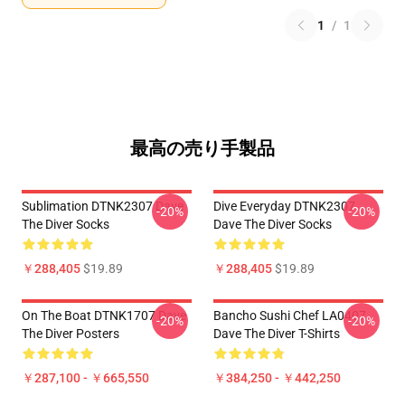
1
/
1
最高の売り手製品
Sublimation DTNK2307 Dave
Dive Everyday DTNK2307
-20%
-20%
The Diver Socks
Dave The Diver Socks
￥288,405
$19.89
￥288,405
$19.89
On The Boat DTNK1707 Dave
Bancho Sushi Chef LA0407
-20%
-20%
The Diver Posters
Dave The Diver T-Shirts
￥287,100 - ￥665,550
￥384,250 - ￥442,250