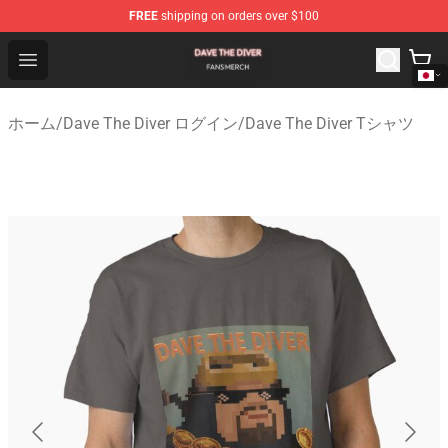
FREE
shipping on orders over $100
Dave The Diver Shop - Official Dave The Diver Merchandi
Open menu
ホーム
/
Dave The Diver ログイン
/
Dave The Diver Tシャツ