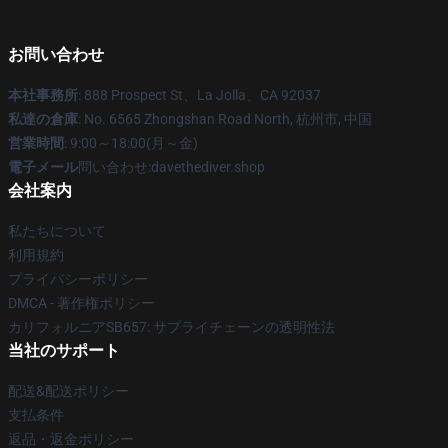
お問い合わせ
本社事務所
: 888 Prospect St、La Jolla、CA 92037
私達の倉庫
: No. 6565 Zhongshan Road North, 杭州市, 中国
営業時間
: 9:00～18:00(月～金)
電子メール
問い合わせ:davethediver.shop
会社案内
私たちについて
利用規約
プライバシーポリシー
DMCA - 著作権ポリシー
カリフォルニアSB657: サプライチェーンの透明性法
当社のサポート
配送&配送ポリシー
支払条件
返品・返金ポリシー