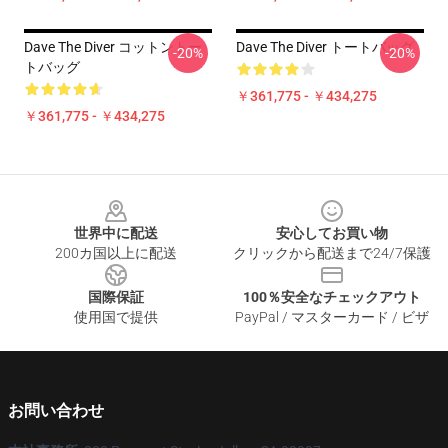
Dave The Diver コットントー
Dave The Diver トートバッグ
-20%
-20%
トバッグ
￥361,775 - ￥434,275
￥361,775 - ￥434,275
Footer
世界中に配送
安心してお買い物
200カ国以上に配送
クリックから配送まで24/7保護
国際保証
100％安全なチェックアウト
使用国で提供
PayPal / マスターカード / ビザ
お問い合わせ