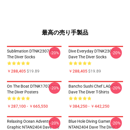
最高の売り手製品
Sublimation DTNK2307 Dave
Dive Everyday DTNK2307
-20%
-20%
The Diver Socks
Dave The Diver Socks
￥288,405
$19.89
￥288,405
$19.89
On The Boat DTNK1707 Dave
Bancho Sushi Chef LA0407
-20%
-20%
The Diver Posters
Dave The Diver T-Shirts
￥287,100 - ￥665,550
￥384,250 - ￥442,250
Relaxing Ocean Adventure
Blue Hole Diving Gamer
-20%
-20%
Graphic NTAN2404 Dave The
NTAN2404 Dave The Diver T-