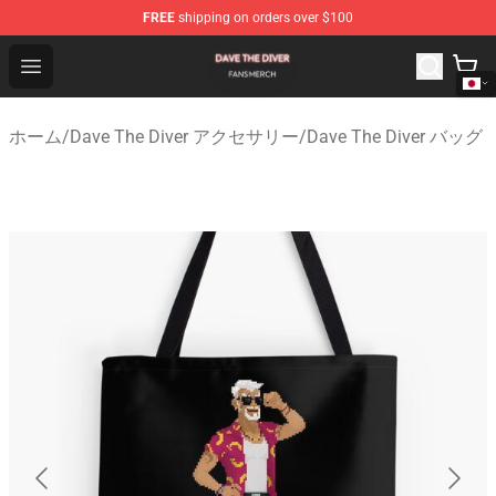
FREE
shipping on orders over $100
Dave The Diver Shop - Official Dave The Diver Merchandi
Open menu
ホーム
/
Dave The Diver アクセサリー
/
Dave The Diver バッグ