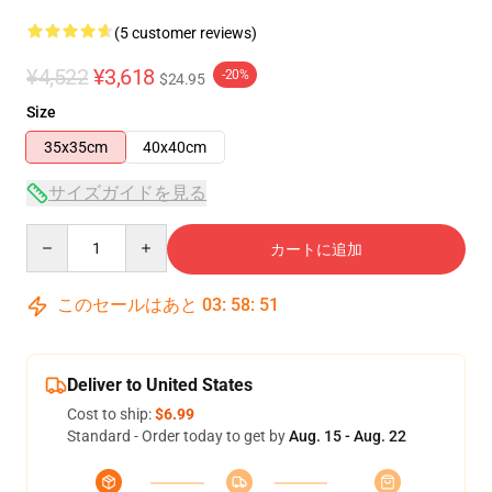
(5 customer reviews)
¥4,522
¥3,618
-20%
$24.95
Size
35x35cm
40x40cm
サイズガイドを見る
Quantity
カートに追加
このセールはあと
03
:
58
:
51
Deliver to United States
Cost to ship:
$6.99
Standard - Order today to get by
Aug. 15 - Aug. 22