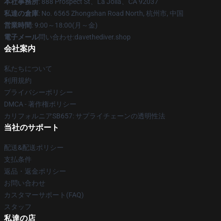
本社事務所
: 888 Prospect St、La Jolla、CA 92037
私達の倉庫
: No. 6565 Zhongshan Road North, 杭州市, 中国
営業時間
: 9:00～18:00(月～金)
電子メール
問い合わせ:davethediver.shop
会社案内
私たちについて
利用規約
プライバシーポリシー
DMCA - 著作権ポリシー
カリフォルニアSB657: サプライチェーンの透明性法
当社のサポート
配送&配送ポリシー
支払条件
返品・返金ポリシー
お問い合わせ
カスタマーサポート(FAQ)
スタッフ
私達の店