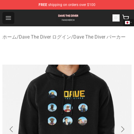
FREE
shipping on orders over $100
Dave The Diver Shop - Official Dave The Diver Merchandi
Open menu
ホーム
/
Dave The Diver ログイン
/
Dave The Diver パーカー