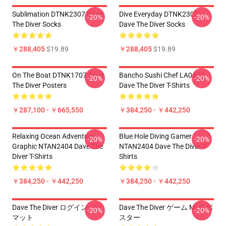
Sublimation DTNK2307 Dave
Dive Everyday DTNK2307
-20%
-20%
The Diver Socks
Dave The Diver Socks
￥288,405
$19.89
￥288,405
$19.89
On The Boat DTNK1707 Dave
Bancho Sushi Chef LA0407
-20%
-20%
The Diver Posters
Dave The Diver T-Shirts
￥287,100 - ￥665,550
￥384,250 - ￥442,250
Relaxing Ocean Adventure
Blue Hole Diving Gamer
-20%
-20%
Graphic NTAN2404 Dave The
NTAN2404 Dave The Diver T-
Diver T-Shirts
Shirts
￥384,250 - ￥442,250
￥384,250 - ￥442,250
Dave The Diver ログイン バス
Dave The Diver ゲーム MLG ポ
-20%
-20%
マット
スター