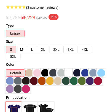
(3 customer reviews)
¥7,785
¥6,228
-20%
$42.95
Type
Unisex
Size
S
M
L
XL
2XL
3XL
4XL
5XL
Color
Default
Print Location