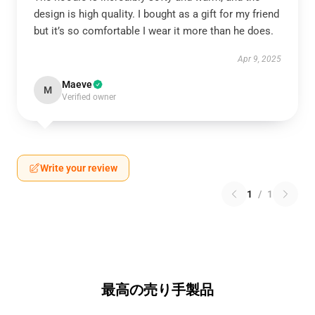
design is high quality. I bought as a gift for my friend
but it’s so comfortable I wear it more than he does.
Apr 9, 2025
Maeve
M
Verified owner
Write your review
1
/
1
最高の売り手製品