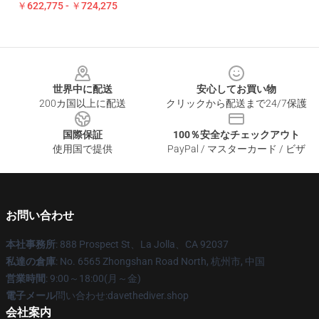
￥622,775 - ￥724,275
Footer
世界中に配送
安心してお買い物
200カ国以上に配送
クリックから配送まで24/7保護
国際保証
100％安全なチェックアウト
使用国で提供
PayPal / マスターカード / ビザ
お問い合わせ
本社事務所
: 888 Prospect St、La Jolla、CA 92037
私達の倉庫
: No. 6565 Zhongshan Road North, 杭州市, 中国
営業時間
: 9:00～18:00(月～金)
電子メール
問い合わせ:davethediver.shop
会社案内