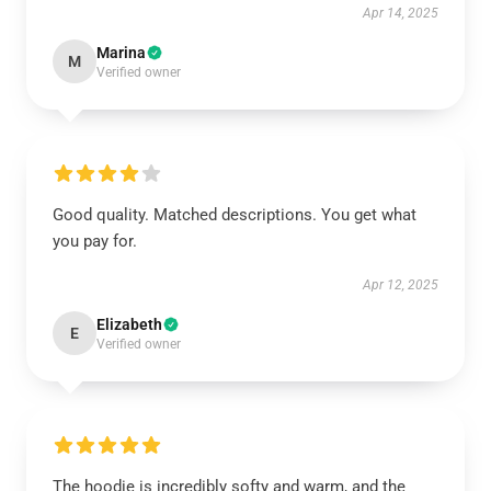
Apr 14, 2025
Marina
M
Verified owner
Good quality. Matched descriptions. You get what
you pay for.
Apr 12, 2025
Elizabeth
E
Verified owner
The hoodie is incredibly softy and warm, and the