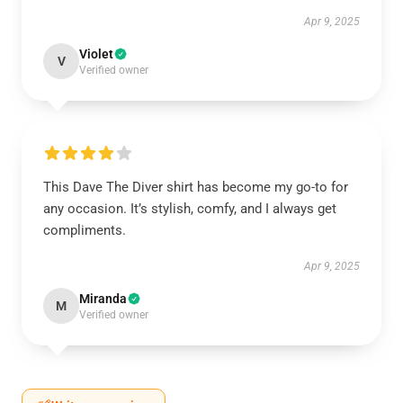
Apr 9, 2025
Violet
V
Verified owner
This Dave The Diver shirt has become my go-to for
any occasion. It’s stylish, comfy, and I always get
compliments.
Apr 9, 2025
Miranda
M
Verified owner