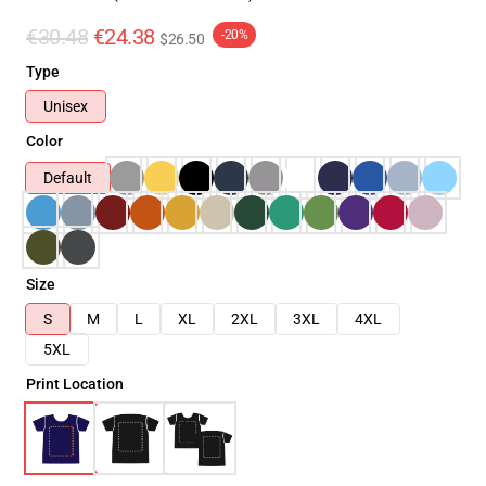
€30.48
€24.38
-20%
$26.50
Type
Unisex
Color
Default
Size
S
M
L
XL
2XL
3XL
4XL
5XL
Print Location