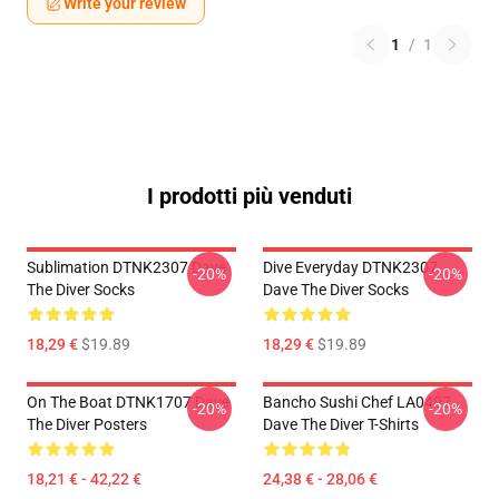
Write your review
1
/
1
I prodotti più venduti
Sublimation DTNK2307 Dave
Dive Everyday DTNK2307
-20%
-20%
The Diver Socks
Dave The Diver Socks
18,29 €
$19.89
18,29 €
$19.89
On The Boat DTNK1707 Dave
Bancho Sushi Chef LA0407
-20%
-20%
The Diver Posters
Dave The Diver T-Shirts
18,21 € - 42,22 €
24,38 € - 28,06 €