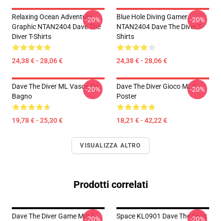
Relaxing Ocean Adventure
Blue Hole Diving Gamer
-20%
-20%
Graphic NTAN2404 Dave The
NTAN2404 Dave The Diver T-
Diver T-Shirts
Shirts
24,38 € - 28,06 €
24,38 € - 28,06 €
Dave The Diver ML Vasca Da
Dave The Diver Gioco MLG
-20%
-20%
Bagno
Poster
19,78 € - 25,30 €
18,21 € - 42,22 €
VISUALIZZA ALTRO
Prodotti correlati
Dave The Diver Game Mlg T-
Space KL0901 Dave The Diver
-20%
-20%