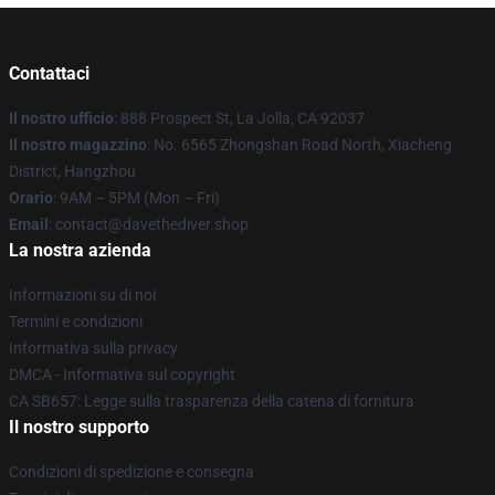
Contattaci
Il nostro ufficio
: 888 Prospect St, La Jolla, CA 92037
Il nostro magazzino
: No. 6565 Zhongshan Road North, Xiacheng
District, Hangzhou
Orario
: 9AM – 5PM (Mon – Fri)
Email
: contact@davethediver.shop
La nostra azienda
Informazioni su di noi
Termini e condizioni
Informativa sulla privacy
DMCA - Informativa sul copyright
CA SB657: Legge sulla trasparenza della catena di fornitura
Il nostro supporto
Condizioni di spedizione e consegna