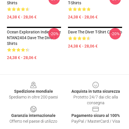
Shirts
T-Shirts
24,38 € - 28,06 €
24,38 € - 28,06 €
Ocean Exploration Indie Game
Dave The Diver T-Shirt Classico
-20%
-20%
NTAN2404 Dave The Diver T-
Shirts
24,38 € - 28,06 €
24,38 € - 28,06 €
Footer
Spedizione mondiale
Acquista in tutta sicurezza
Spediamo in oltre 200 paesi
Protetto 24/7 dai clic alla
consegna
Garanzia internazionale
Pagamento sicuro al 100%
Offerto nel paese di utilizzo
PayPal / MasterCard / Visa