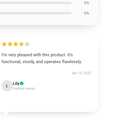
0%
0%
I’m very pleased with this product. It’s
functional, sturdy, and operates flawlessly.
Apr 10, 2025
Lily
L
Verified owner