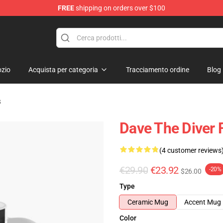
FREE
shipping on orders over $100
dise Store
zio
Acquista per categoria
Tracciamento ordine
Blog
s
Dave The Diver 
(4 customer reviews
€29.90
€23.92
-20%
$26.00
Type
Ceramic Mug
Accent Mug
Color