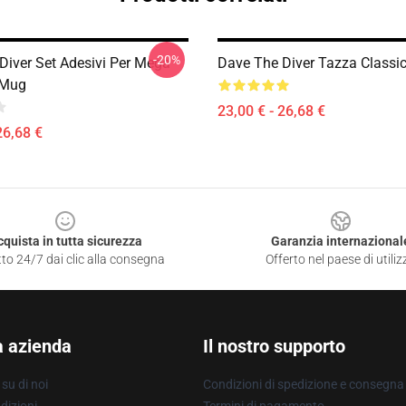
-20%
Diver Set Adesivi Per Mega
Dave The Diver Tazza Classi
 Mug
23,00 € - 26,68 €
26,68 €
cquista in tutta sicurezza
Garanzia internazional
to 24/7 dai clic alla consegna
Offerto nel paese di utiliz
a azienda
Il nostro supporto
su di noi
Condizioni di spedizione e consegna