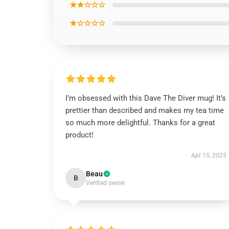
★★☆☆☆
★☆☆☆☆
I’m obsessed with this Dave The Diver mug! It’s
prettier than described and makes my tea time
so much more delightful. Thanks for a great
product!
Apr 15, 2025
Beau
B
Verified owner