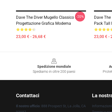
-20%
Dave The Diver Mugello Classico Di
Dave The 
Progettazione Grafica Moderna
Pack Tall
23,00 € - 26,68 €
23,00 € - 
Footer
Spedizione mondiale
A
Spediamo in oltre 200 paesi
Protet
Contattaci
La nostr
Il nostro ufficio
: 888 Prospect St, La Jolla, CA
Informazioni 