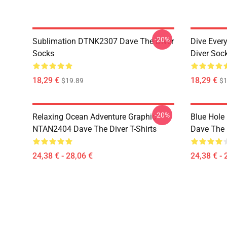
-20%
Sublimation DTNK2307 Dave The Diver
Dive Eve
Socks
Diver Soc
18,29 €
18,29 €
$19.89
$1
-20%
Relaxing Ocean Adventure Graphic
Blue Hole
NTAN2404 Dave The Diver T-Shirts
Dave The D
24,38 € - 28,06 €
24,38 € - 