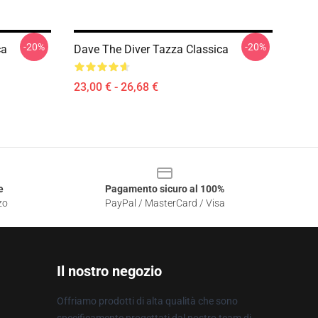
-20%
-20%
ca
Dave The Diver Tazza Classica
23,00 € - 26,68 €
e
Pagamento sicuro al 100%
zo
PayPal / MasterCard / Visa
Il nostro negozio
Offriamo prodotti di alta qualità che sono