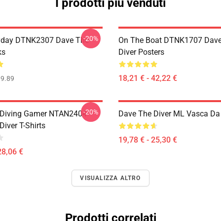
I prodotti più venduti
-20%
ryday DTNK2307 Dave The
On The Boat DTNK1707 Dave
ks
Diver Posters
18,21 € - 42,22 €
9.89
-20%
 Diving Gamer NTAN2404
Dave The Diver ML Vasca Da
iver T-Shirts
19,78 € - 25,30 €
28,06 €
VISUALIZZA ALTRO
Prodotti correlati