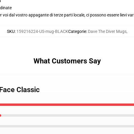
a
dinate
voi dal vostro appagante di terze parti locale, ci possono essere lievi var
SKU
:
159216224-US-mug-BLACK
Categorie
:
Dave The Diver Mugs
,
What Customers Say
 Face Classic