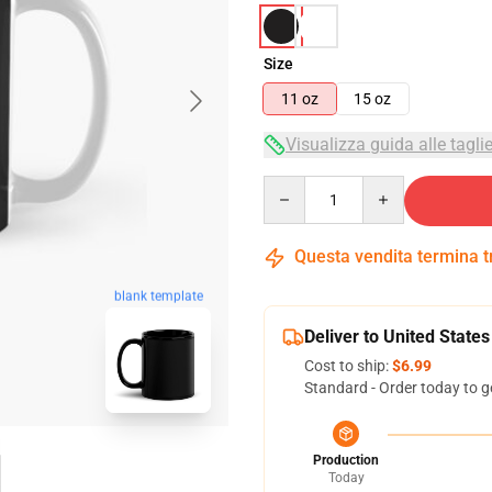
Size
11 oz
15 oz
Visualizza guida alle tagli
Quantity
Questa vendita termina 
blank template
Deliver to United States
Cost to ship:
$6.99
Standard - Order today to g
Production
Today