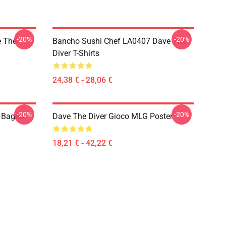
-20%
-20%
 The
Bancho Sushi Chef LA0407 Dave The
Diver T-Shirts
24,38 € - 28,06 €
-20%
-20%
 Bagno
Dave The Diver Gioco MLG Poster
18,21 € - 42,22 €