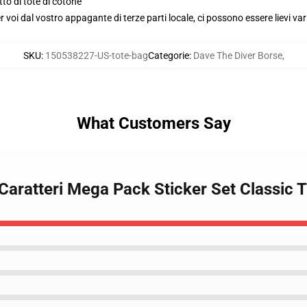
to di tote di cotone
voi dal vostro appagante di terze parti locale, ci possono essere lievi var
SKU
:
150538227-US-tote-bag
Categorie
:
Dave The Diver Borse
,
What Customers Say
 Caratteri Mega Pack Sticker Set Classic