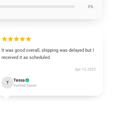
0%
It was good overall, shipping was delayed but I
received it as scheduled.
Apr 13, 2025
Tessa
T
Verified owner