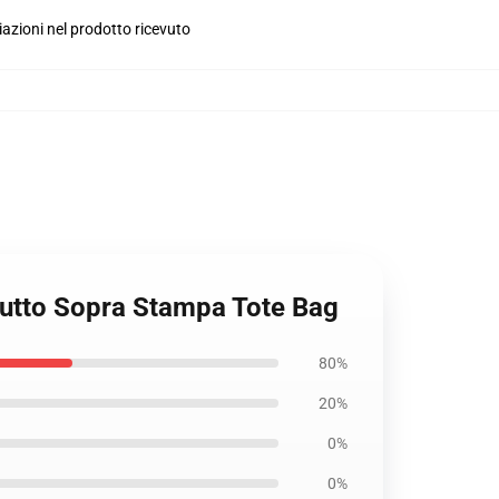
iazioni nel prodotto ricevuto
 Tutto Sopra Stampa Tote Bag
80%
20%
0%
0%