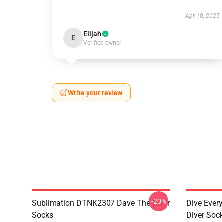
Apr 10, 2025
Elijah
E
Verified owner
Write your review
-20%
Sublimation DTNK2307 Dave The Diver
Dive Eve
Socks
Diver Soc