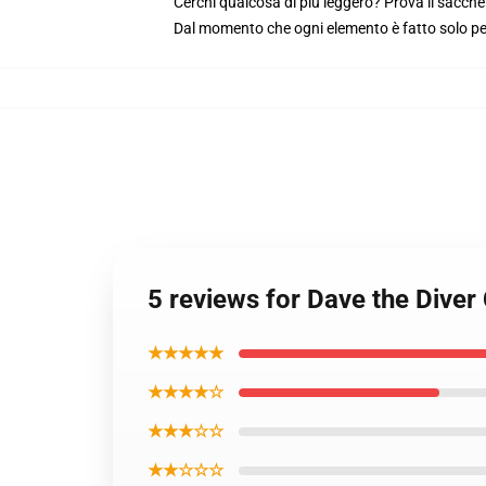
Cerchi qualcosa di più leggero? Prova il sacchet
Dal momento che ogni elemento è fatto solo per 
5 reviews for Dave the Diver
★★★★★
★★★★☆
★★★☆☆
★★☆☆☆