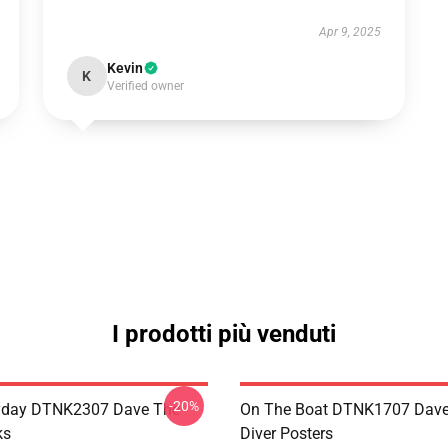
Apr 9, 2025
Kevin
K
Verified owner
I prodotti più venduti
-20%
ryday DTNK2307 Dave The
On The Boat DTNK1707 Dave
ks
Diver Posters