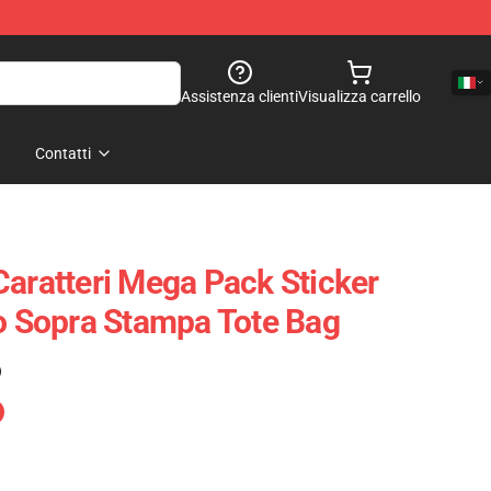
Assistenza clienti
Visualizza carrello
Contatti
Caratteri Mega Pack Sticker
to Sopra Stampa Tote Bag
)