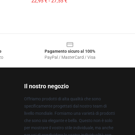
22,95 € - 27,55 €
e
Pagamento sicuro al 100%
zo
PayPal / MasterCard / Visa
Il nostro negozio
Offriamo prodotti di alta qualità che sono
specificamente progettati dal nostro team di
livello mondiale. Forniamo una varietà di prodotti
che sono sia elegante e bella. Questo non è solo
per mostrare il vostro stile individuale, ma anche