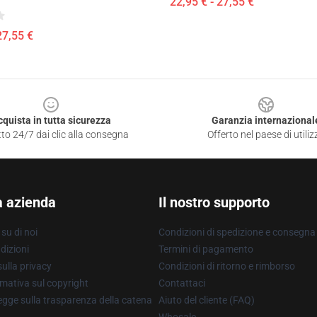
22,95 € - 27,55 €
27,55 €
cquista in tutta sicurezza
Garanzia internazional
to 24/7 dai clic alla consegna
Offerto nel paese di utiliz
a azienda
Il nostro supporto
su di noi
Condizioni di spedizione e consegna
dizioni
Termini di pagamento
ulla privacy
Condizioni di ritorno e rimborso
mativa sul copyright
Contattaci
gge sulla trasparenza della catena
Aiuto del cliente (FAQ)