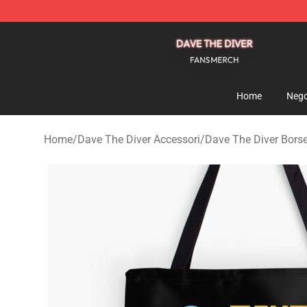
Dave The Diver Shop - Official Dave The Diver Merchan
Home
Nego
Home
/
Dave The Diver Accessori
/
Dave The Diver Bors