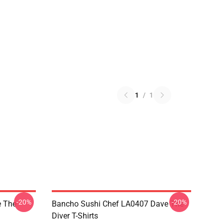
1
/
1
-20%
-20%
 The
Bancho Sushi Chef LA0407 Dave The
Diver T-Shirts