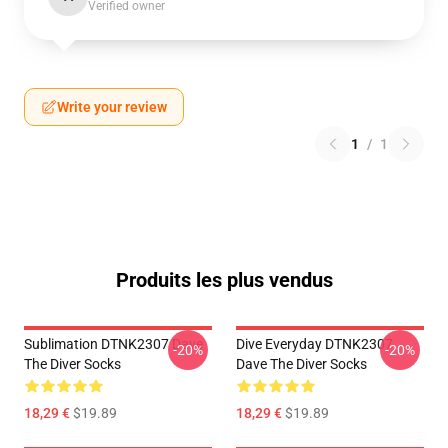
Verified owner
Write your review
1
/
1
Produits les plus vendus
Sublimation DTNK2307 Dave
Dive Everyday DTNK2307
-20%
-20%
The Diver Socks
Dave The Diver Socks
18,29 €
$19.89
18,29 €
$19.89