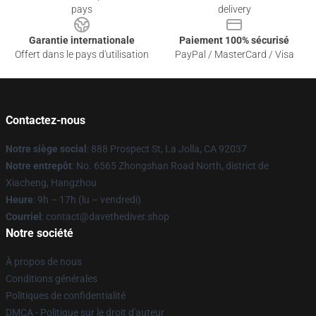
pays
delivery
Garantie internationale
Paiement 100% sécurisé
Offert dans le pays d'utilisation
PayPal / MasterCard / Visa
Contactez-nous
Notre siège social
: 888 Prospect St, La Jolla, CA 92037
Notre entrepôt
: No. 6565 Zhongshan Road North, district de
Xiacheng, Hangzhou
Heure
: 9h – 17h (lu – vendredi)
Courriel
: contact@davethediver.shop
Notre société
À propos de nous
Conditions générales
Politiques de confidentialité
DMCA - Politique sur le droit d'auteur