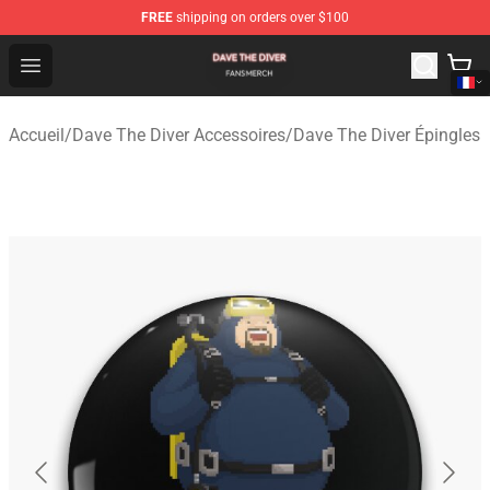
FREE
shipping on orders over $100
Dave The Diver Shop - Official Dave The Diver Merchandi
Open menu
Accueil
/
Dave The Diver Accessoires
/
Dave The Diver Épingles