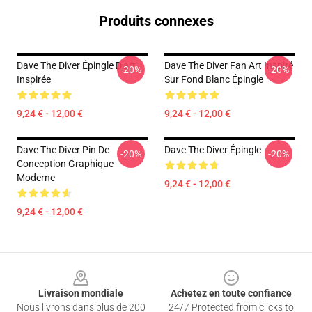
Produits connexes
Dave The Diver Épingle D'art
Dave The Diver Fan Art Inspiré
-20%
-20%
Inspirée
Sur Fond Blanc Épingle
9,24 € - 12,00 €
9,24 € - 12,00 €
Dave The Diver Pin De
Dave The Diver Épingle
-20%
-20%
Conception Graphique
Moderne
9,24 € - 12,00 €
9,24 € - 12,00 €
Footer
Livraison mondiale
Achetez en toute confiance
Nous livrons dans plus de 200
24/7 Protected from clicks to