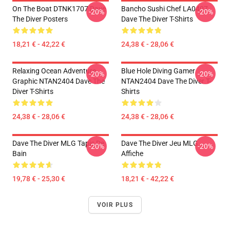
On The Boat DTNK1707 Dave
Bancho Sushi Chef LA0407
-20%
-20%
The Diver Posters
Dave The Diver T-Shirts
18,21 € - 42,22 €
24,38 € - 28,06 €
Relaxing Ocean Adventure
Blue Hole Diving Gamer
-20%
-20%
Graphic NTAN2404 Dave The
NTAN2404 Dave The Diver T-
Diver T-Shirts
Shirts
24,38 € - 28,06 €
24,38 € - 28,06 €
Dave The Diver MLG Tapis De
Dave The Diver Jeu MLG
-20%
-20%
Bain
Affiche
19,78 € - 25,30 €
18,21 € - 42,22 €
VOIR PLUS