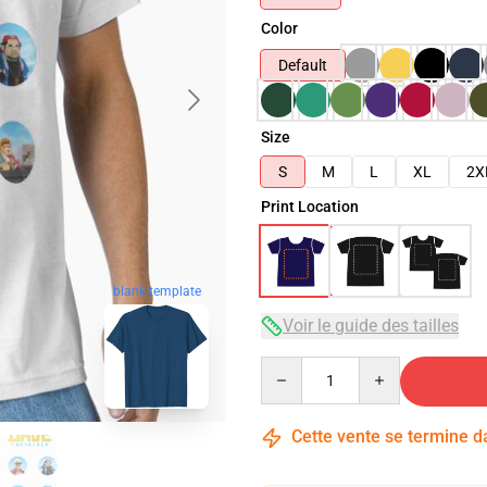
Color
Default
Size
S
M
L
XL
2X
Print Location
blank template
Voir le guide des tailles
Quantity
Cette vente se termine 