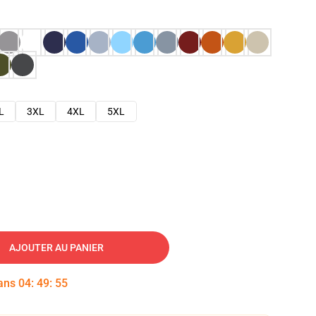
L
3XL
4XL
5XL
AJOUTER AU PANIER
dans
04
:
49
:
54