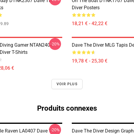
ryday DTNK2307 Dave The
On The Boat DTNK1707 Dave
ks
Diver Posters
18,21 € - 42,22 €
9.89
-20%
 Diving Gamer NTAN2404
Dave The Diver MLG Tapis De
iver T-Shirts
19,78 € - 25,30 €
28,06 €
VOIR PLUS
Produits connexes
-20%
le Raven LA0407 Dave The
Dave The Diver Design Graph