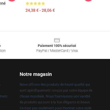
nné
24,38 € - 28,06 €
e
Paiement 100% sécurisé
tion
PayPal / MasterCard / Visa
Notre magasin
n
Nous offrons des produits de haute qualité qui
sont spécifiquement conçus par notre équipe de
ement
classe mondiale. Nous fournissons une variété
de produits qui sont à la fois élégants et beaux.
Ce n'est pas seulement pour montrer votre style