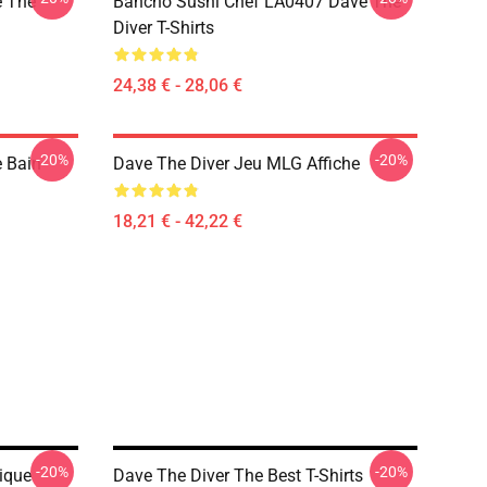
 The
Bancho Sushi Chef LA0407 Dave The
Diver T-Shirts
24,38 € - 28,06 €
-20%
-20%
 Bain
Dave The Diver Jeu MLG Affiche
18,21 € - 42,22 €
-20%
-20%
ique
Dave The Diver The Best T-Shirts