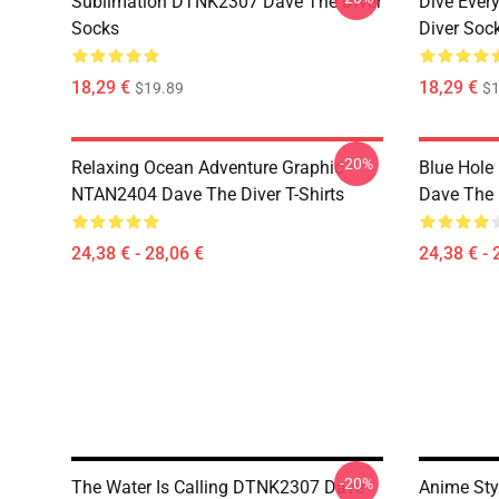
Sublimation DTNK2307 Dave The Diver
Dive Eve
Socks
Diver Soc
18,29 €
18,29 €
$19.89
$1
-20%
Relaxing Ocean Adventure Graphic
Blue Hole
NTAN2404 Dave The Diver T-Shirts
Dave The D
24,38 € - 28,06 €
24,38 € - 
-20%
The Water Is Calling DTNK2307 Dave
Anime Sty