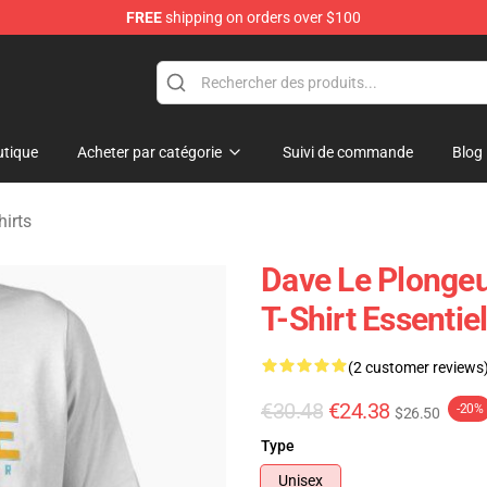
FREE
shipping on orders over $100
dise Store
tique
Acheter par catégorie
Suivi de commande
Blog
hirts
Dave Le Plongeu
T-Shirt Essentie
(2 customer reviews
€30.48
€24.38
-20%
$26.50
Type
Unisex