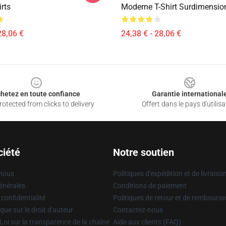
irts
Moderne T-Shirt Surdimensio
28,06 €
24,38 € - 28,06 €
hetez en toute confiance
Garantie international
otected from clicks to delivery
Offert dans le pays d'utilisa
ciété
Notre soutien
 nous
Politiques d'expédition et de livraiso
énérales
Conditions de paiement
 confidentialité
Politiques de retour et de rembours
que sur le droit d'auteur
Contactez-nous
Loi sur la transparence de la chaîne
Aide aux clients (FAQ)