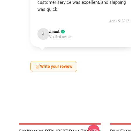
customer service was excellent, and shipping
was quick.
Apr 15, 2025
Jacob
J
Verified owner
Write your review
-20%