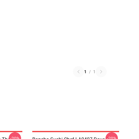
1
/
1
-20%
-20%