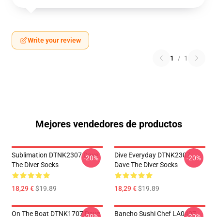
Write your review
1
/
1
Mejores vendedores de productos
Sublimation DTNK2307 Dave
Dive Everyday DTNK2307
-20%
-20%
The Diver Socks
Dave The Diver Socks
18,29 €
$19.89
18,29 €
$19.89
On The Boat DTNK1707 Dave
Bancho Sushi Chef LA0407
-20%
-20%