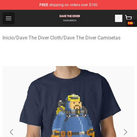
FREE
shipping on orders over $100
Dave The Diver Shop - Official Dave The Diver Merchandi
Open menu
Inicio
/
Dave The Diver Cloth
/
Dave The Diver Camisetas