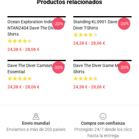
Productos relacionados
Ocean Exploration Indie Game
Standing KL0901 Dave The
-20%
-20%
NTAN2404 Dave The Diver T-
Diver T-Shirts
Shirts
24,38 € - 28,06 €
24,38 € - 28,06 €
Dave The Diver Camiseta MLG
Dave The Diver Game Mlg T-
-20%
-20%
Essential
Shirts
24,38 € - 28,06 €
24,38 € - 28,06 €
Footer
Envío mundial
Compra con confianza
Enviamos a más de 200 países
Protegido 24/7 desde los clics
hasta la entrega