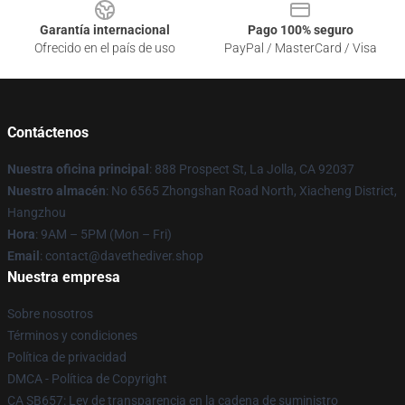
Garantía internacional
Pago 100% seguro
Ofrecido en el país de uso
PayPal / MasterCard / Visa
Contáctenos
Nuestra oficina principal
: 888 Prospect St, La Jolla, CA 92037
Nuestro almacén
: No 6565 Zhongshan Road North, Xiacheng District,
Hangzhou
Hora
: 9AM – 5PM (Mon – Fri)
Email
: contact@davethediver.shop
Nuestra empresa
Sobre nosotros
Términos y condiciones
Política de privacidad
DMCA - Política de Copyright
CA SB657: Ley de transparencia en la cadena de suministro