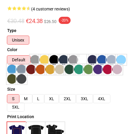
(4 customer reviews)
€30.48
€24.38
-20%
$26.50
Type
Unisex
Color
Default
Size
S
M
L
XL
2XL
3XL
4XL
5XL
Print Location