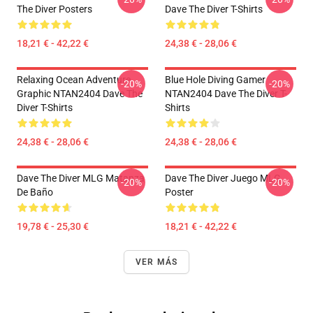
The Diver Posters
Dave The Diver T-Shirts
18,21 € - 42,22 €
24,38 € - 28,06 €
Relaxing Ocean Adventure
Blue Hole Diving Gamer
-20%
-20%
Graphic NTAN2404 Dave The
NTAN2404 Dave The Diver T-
Diver T-Shirts
Shirts
24,38 € - 28,06 €
24,38 € - 28,06 €
Dave The Diver MLG Matanza
Dave The Diver Juego MLG
-20%
-20%
De Baño
Poster
19,78 € - 25,30 €
18,21 € - 42,22 €
VER MÁS