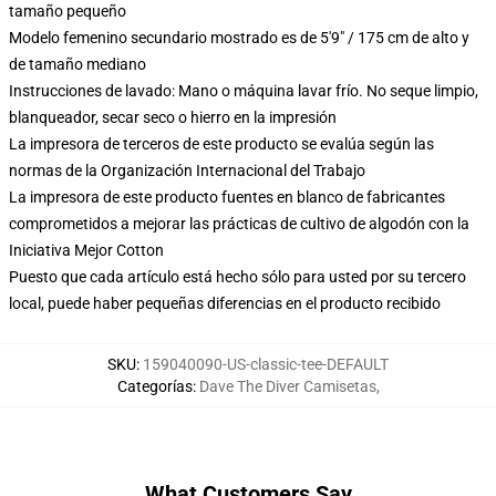
tamaño pequeño
Modelo femenino secundario mostrado es de 5'9" / 175 cm de alto y
de tamaño mediano
Instrucciones de lavado: Mano o máquina lavar frío. No seque limpio,
blanqueador, secar seco o hierro en la impresión
La impresora de terceros de este producto se evalúa según las
normas de la Organización Internacional del Trabajo
La impresora de este producto fuentes en blanco de fabricantes
comprometidos a mejorar las prácticas de cultivo de algodón con la
Iniciativa Mejor Cotton
Puesto que cada artículo está hecho sólo para usted por su tercero
local, puede haber pequeñas diferencias en el producto recibido
SKU
:
159040090-US-classic-tee-DEFAULT
Categorías
:
Dave The Diver Camisetas
,
What Customers Say