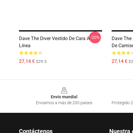
-20%
Dave The Diver Vestido De Cara A
Dave The 
Línea
De Camis
27,14 €
27,14 €
$29.5
$2
Footer
Envío mundial
Enviamos a más de 200 países
Protegido 2
Contáctenos
Nuestra