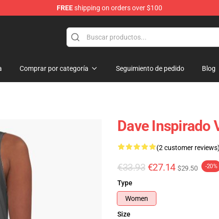
FREE
shipping on orders over $100
dise Store
a
Comprar por categoría
Seguimiento de pedido
Blog
Dave Inspirado 
(2 customer reviews
€33.93
€27.14
-20%
$29.50
Type
Women
Size