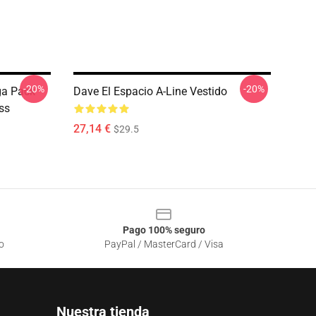
-20%
-20%
ga Pack
Dave El Espacio A-Line Vestido
ess
27,14 €
$29.5
Pago 100% seguro
o
PayPal / MasterCard / Visa
Nuestra tienda