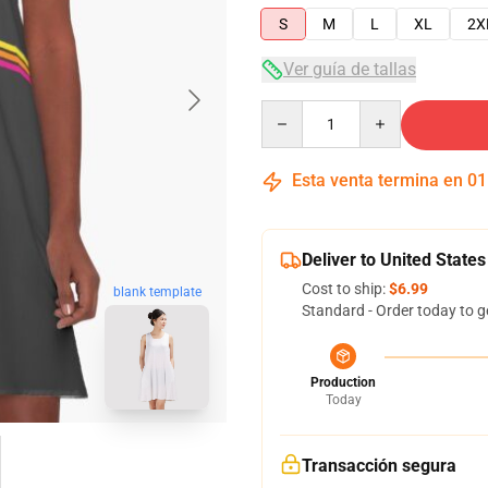
S
M
L
XL
2X
Ver guía de tallas
Quantity
Esta venta termina en
01
Deliver to United States
Cost to ship:
$6.99
blank template
Standard - Order today to g
Production
Today
Transacción segura