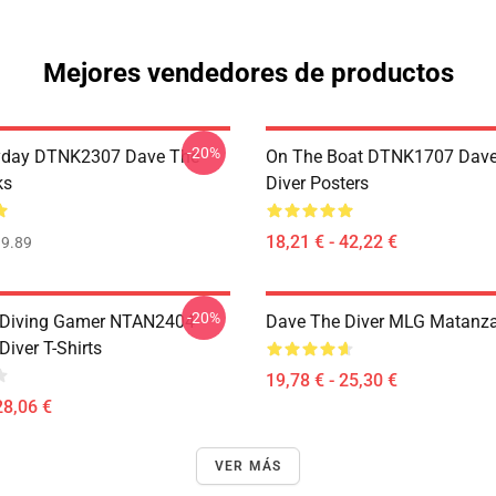
Mejores vendedores de productos
-20%
ryday DTNK2307 Dave The
On The Boat DTNK1707 Dave
ks
Diver Posters
18,21 € - 42,22 €
9.89
-20%
 Diving Gamer NTAN2404
Dave The Diver MLG Matanz
iver T-Shirts
19,78 € - 25,30 €
28,06 €
VER MÁS