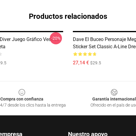
Productos relacionados
-20%
Diver Juego Gráfico Vestido
Dave El Buceo Personaje Me
eta
Sticker Set Classic A-Line Dr
27,14 €
9.5
$29.5
Compra con confianza
Garantía internacional
4/7 desde los clics hasta la entrega
Ofrecido en el país de us
 empresa
Nuestro apoyo