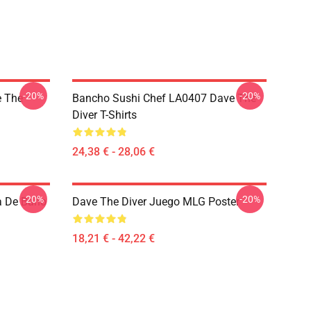
-20%
-20%
 The
Bancho Sushi Chef LA0407 Dave The
Diver T-Shirts
24,38 € - 28,06 €
-20%
-20%
a De Baño
Dave The Diver Juego MLG Poster
18,21 € - 42,22 €