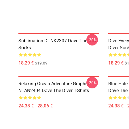
-20%
Sublimation DTNK2307 Dave The Diver
Dive Eve
Socks
Diver Soc
18,29 €
18,29 €
$19.89
$1
-20%
Relaxing Ocean Adventure Graphic
Blue Hole
NTAN2404 Dave The Diver T-Shirts
Dave The D
24,38 € - 28,06 €
24,38 € - 