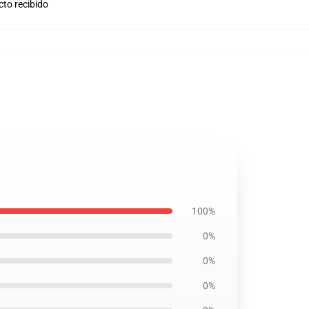
cto recibido
100%
0%
0%
0%