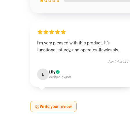
★☆☆☆☆
I’m very pleased with this product. It’s
functional, sturdy, and operates flawlessly.
Apr 14, 2025
Lily
L
Verified owner
Write your review