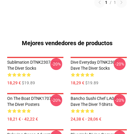
1
/
1
Mejores vendedores de productos
Sublimation DTNK2307 Dave
Dive Everyday DTNK2307
-20%
-20%
The Diver Socks
Dave The Diver Socks
18,29 €
$19.89
18,29 €
$19.89
On The Boat DTNK1707 Dave
Bancho Sushi Chef LA0407
-20%
-20%
The Diver Posters
Dave The Diver T-Shirts
18,21 € - 42,22 €
24,38 € - 28,06 €