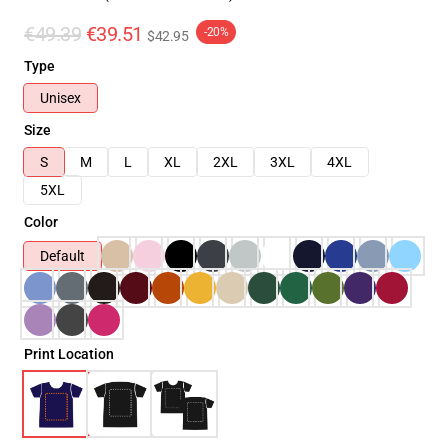
€49.39
€39.51
-20%
$42.95
Type
Unisex
Size
S
M
L
XL
2XL
3XL
4XL
5XL
Color
Default
Print Location