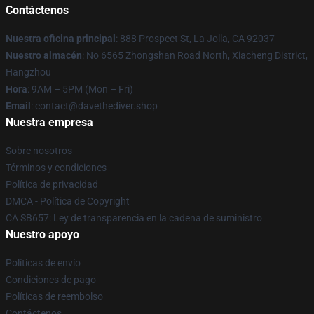
Contáctenos
Nuestra oficina principal
: 888 Prospect St, La Jolla, CA 92037
Nuestro almacén
: No 6565 Zhongshan Road North, Xiacheng District,
Hangzhou
Hora
: 9AM – 5PM (Mon – Fri)
Email
: contact@davethediver.shop
Nuestra empresa
Sobre nosotros
Términos y condiciones
Política de privacidad
DMCA - Política de Copyright
CA SB657: Ley de transparencia en la cadena de suministro
Nuestro apoyo
Políticas de envío
Condiciones de pago
Políticas de reembolso
Contáctenos