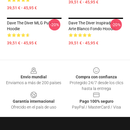
39,51 € - 45,95 €
39,51 € - 45,95 €
Dave The Diver MLG Pullover
Dave The Diver Inspirado Fan
-20%
-20%
Hoodie
Arte Blanco Fondo Hoodie
39,51 € - 45,95 €
39,51 € - 45,95 €
Footer
Envío mundial
Compra con confianza
Enviamos a más de 200 países
Protegido 24/7 desde los clics
hasta la entrega
Garantía internacional
Pago 100% seguro
Ofrecido en el país de uso
PayPal / MasterCard / Visa