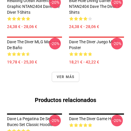
Relaxing Ocean Adventure
Blue Hole Diving Gamer
-20%
-20%
Graphic NTAN2404 Dave The
NTAN2404 Dave The Diver T-
Diver T-Shirts
Shirts
24,38 € - 28,06 €
24,38 € - 28,06 €
Dave The Diver MLG Matanza
Dave The Diver Juego MLG
-20%
-20%
De Baño
Poster
19,78 € - 25,30 €
18,21 € - 42,22 €
VER MÁS
Productos relacionados
Dave La Pegatina De Sello De
Dave The Diver Game Hoodie
-20%
-20%
Buceo Set Classic Hoodie